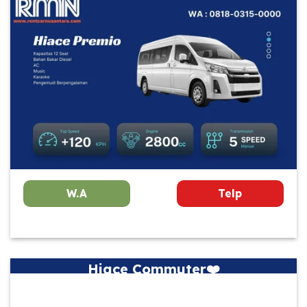
W.A
Telp
Hiace Commuter❤️