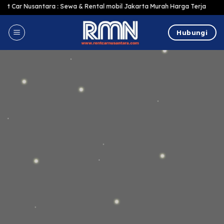
Skip
a : Sewa & Rental mobil Jakarta Murah Harga Terjangkau, Terlengkap dan Te
to
content
Hubungi