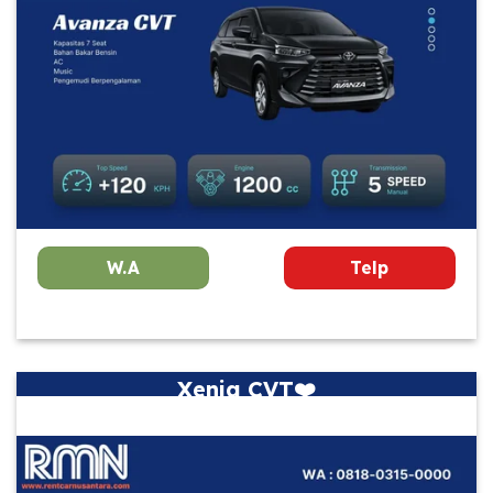
W.A
Telp
Xenia CVT❤️