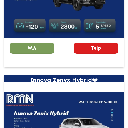
W.A
Telp
Innova Zenyx Hybrid❤️