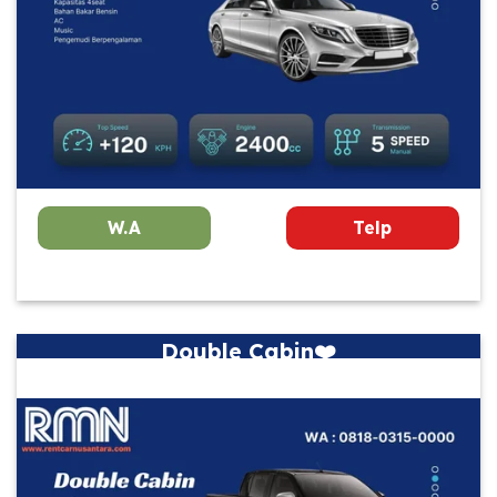
W.A
Telp
Double Cabin❤️