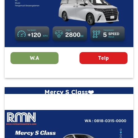
W.A
Telp
Mercy S Class❤️