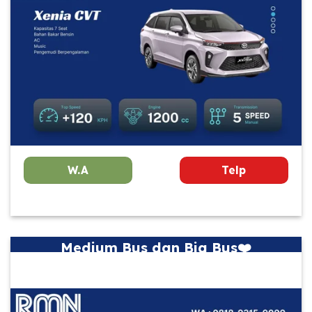
W.A
Telp
Medium Bus dan Big Bus❤️