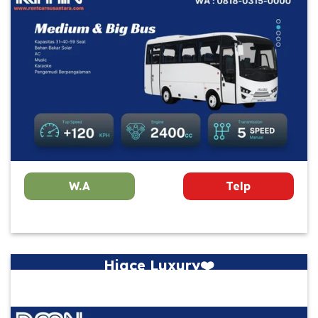
W.A
Telp
Hiace Luxury❤️