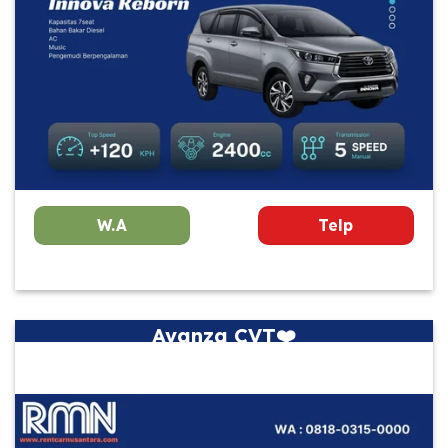
W.A
Telp
Avanza CVT❤️