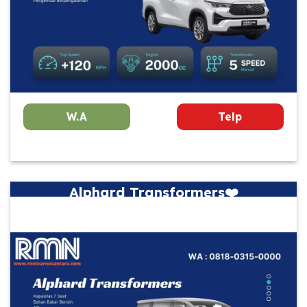
W.A
Telp
Alphard Transformers❤️