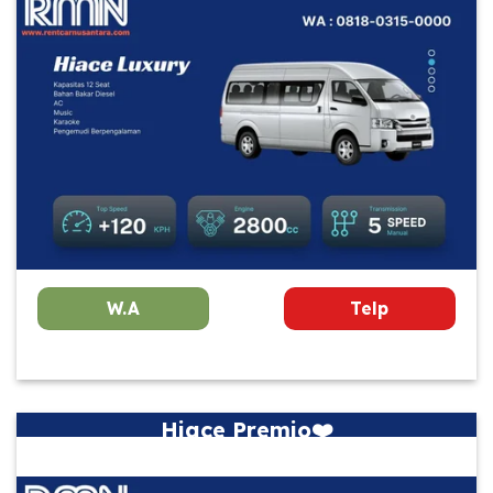
W.A
Telp
Hiace Premio❤️