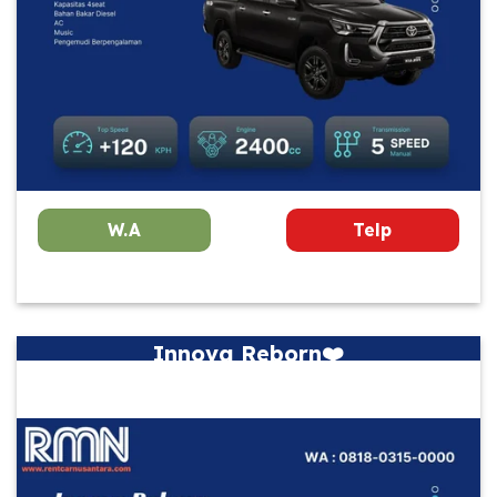
W.A
Telp
Innova Reborn❤️