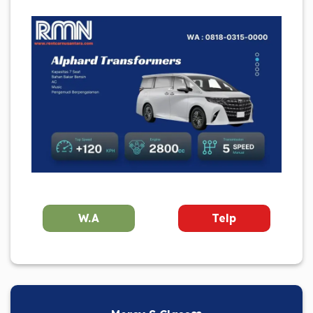
W.A
Telp