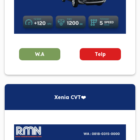
W.A
Telp
Xenia CVT❤️