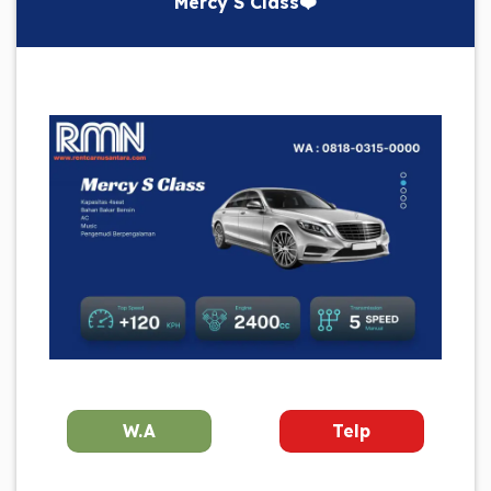
Mercy S Class❤️
W.A
Telp