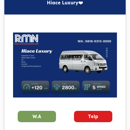
Hiace Luxury❤️
W.A
Telp