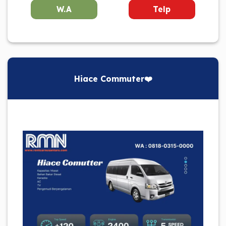
W.A
Telp
Hiace Commuter❤️