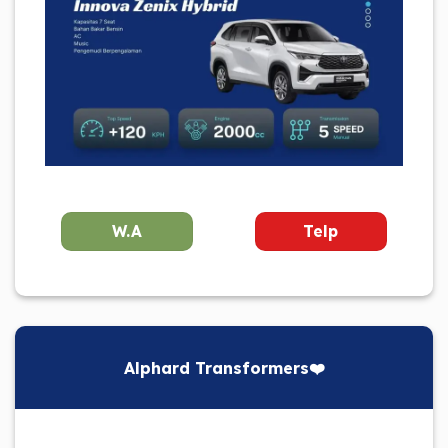
W.A
Telp
Alphard Transformers❤️