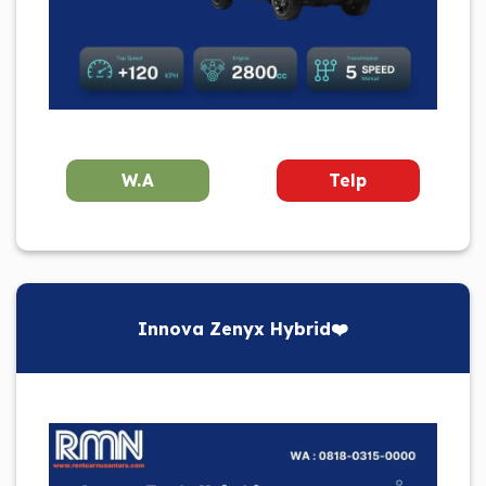
W.A
Telp
Innova Zenyx Hybrid❤️