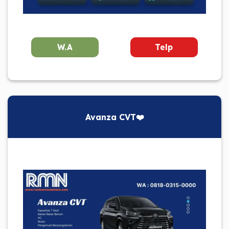
W.A
Telp
Avanza CVT❤️