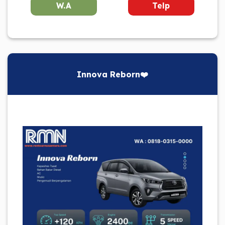
W.A
Telp
Innova Reborn❤️