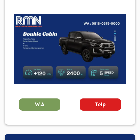
W.A
Telp