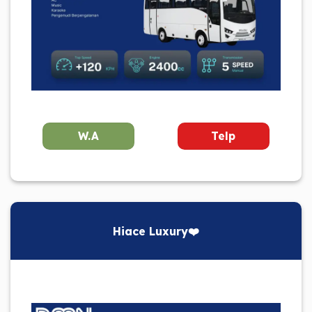
W.A
Telp
Hiace Luxury❤️