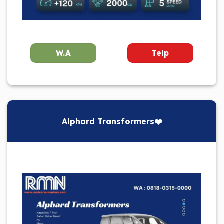
W.A
Telp
Alphard Transformers❤️