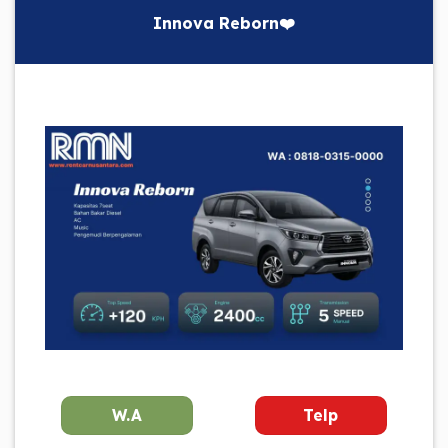
Innova Reborn❤️
W.A
Telp