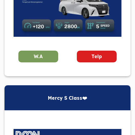
W.A
Telp
Mercy S Class❤️