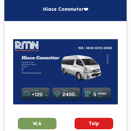
Hiace Commuter❤️
W.A
Telp