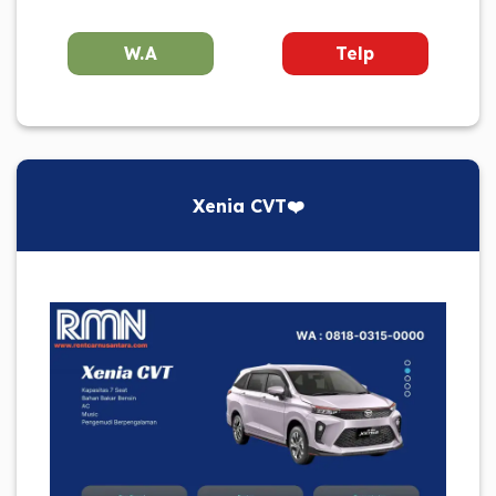
W.A
Telp
Xenia CVT❤️