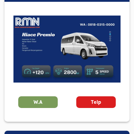
W.A
Telp