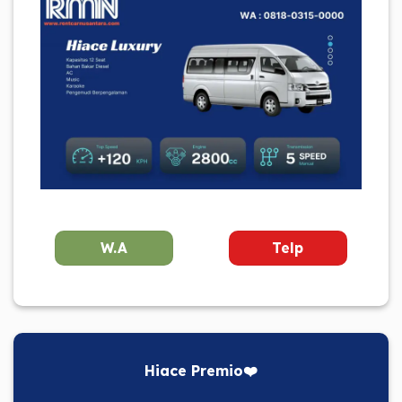
W.A
Telp
Hiace Premio❤️