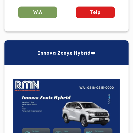
W.A
Telp
Innova Zenyx Hybrid❤️