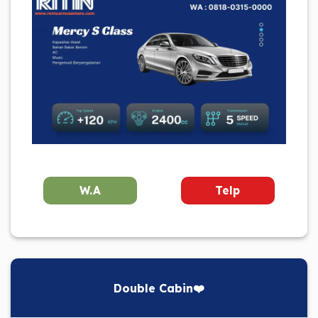
W.A
Telp
Double Cabin❤️