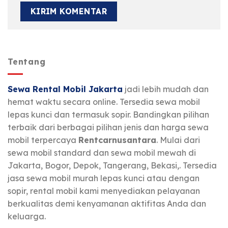
Tentang
Sewa Rental Mobil Jakarta
jadi lebih mudah dan
hemat waktu secara online. Tersedia sewa mobil
lepas kunci dan termasuk sopir. Bandingkan pilihan
terbaik dari berbagai pilihan jenis dan harga sewa
mobil terpercaya
Rentcarnusantara
. Mulai dari
sewa mobil standard dan sewa mobil mewah di
Jakarta, Bogor, Depok, Tangerang, Bekasi,. Tersedia
jasa sewa mobil murah lepas kunci atau dengan
sopir, rental mobil kami menyediakan pelayanan
berkualitas demi kenyamanan aktifitas Anda dan
keluarga.