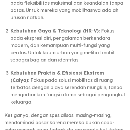
pada fleksibilitas maksimal dan keandalan tanpa
batas. Untuk mereka yang mobilitasnya adalah
urusan nafkah.
Kebutuhan Gaya & Teknologi (HR-V):
Fokus
pada ekspresi diri, pengalaman berkendara
modern, dan kemampuan multi-fungsi yang
cerdas. Untuk kaum urban yang melihat mobil
sebagai bagian dari identitas.
Kebutuhan Praktis & Efisiensi Ekstrem
(Calya):
Fokus pada solusi mobilitas di ruang
terbatas dengan biaya serendah mungkin, tanpa
mengorbankan fungsi utama sebagai pengangkut
keluarga.
Ketiganya, dengan spesialisasi masing-masing,
mendominasi pasar karena mereka bukan coba-
coba menjadi yang terbaik dalam segala hal, tetapi