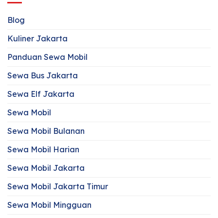
Blog
Kuliner Jakarta
Panduan Sewa Mobil
Sewa Bus Jakarta
Sewa Elf Jakarta
Sewa Mobil
Sewa Mobil Bulanan
Sewa Mobil Harian
Sewa Mobil Jakarta
Sewa Mobil Jakarta Timur
Sewa Mobil Mingguan