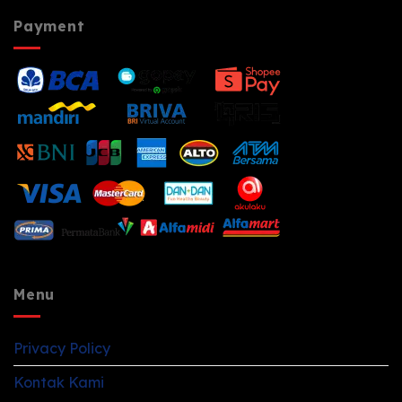
Payment
Menu
Privacy Policy
Kontak Kami