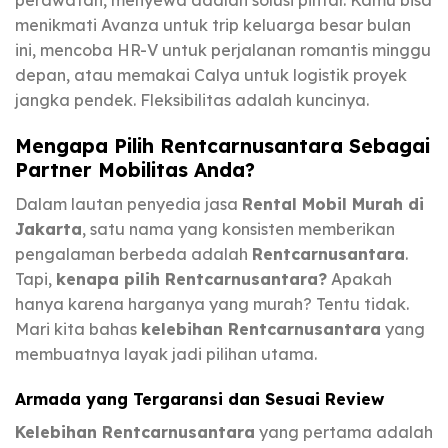
perawatan, menyewa adalah solusi pintar. Kamu bisa
menikmati Avanza untuk trip keluarga besar bulan
ini, mencoba HR-V untuk perjalanan romantis minggu
depan, atau memakai Calya untuk logistik proyek
jangka pendek. Fleksibilitas adalah kuncinya.
Mengapa Pilih Rentcarnusantara Sebagai
Partner Mobilitas Anda?
Dalam lautan penyedia jasa
Rental Mobil Murah di
Jakarta
, satu nama yang konsisten memberikan
pengalaman berbeda adalah
Rentcarnusantara
.
Tapi,
kenapa pilih Rentcarnusantara?
Apakah
hanya karena harganya yang murah? Tentu tidak.
Mari kita bahas
kelebihan Rentcarnusantara
yang
membuatnya layak jadi pilihan utama.
Armada yang Tergaransi dan Sesuai Review
Kelebihan Rentcarnusantara
yang pertama adalah