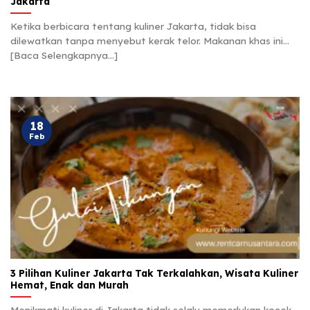
Jakarta
Ketika berbicara tentang kuliner Jakarta, tidak bisa
dilewatkan tanpa menyebut kerak telor. Makanan khas ini...
[Baca Selengkapnya...]
18
Feb
3 Pilihan Kuliner Jakarta Tak Terkalahkan, Wisata Kuliner
Hemat, Enak dan Murah
Menikmati kuliner di Jakarta tidak selalu memerlukan kocek