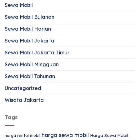
Sewa Mobil
Sewa Mobil Bulanan
Sewa Mobil Harian
Sewa Mobil Jakarta
Sewa Mobil Jakarta Timur
Sewa Mobil Mingguan
Sewa Mobil Tahunan
Uncategorized
Wisata Jakarta
Tags
harga sewa mobil
harga rental mobil
Harga Sewa Mobil