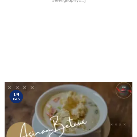
Continue reading
→
19
Feb