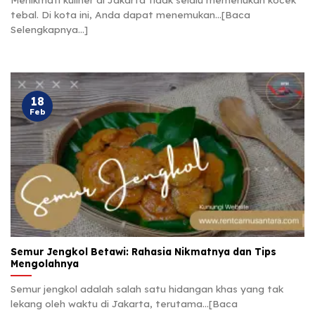
tebal. Di kota ini, Anda dapat menemukan...[Baca
Selengkapnya...]
18
Feb
Semur Jengkol Betawi: Rahasia Nikmatnya dan Tips
Mengolahnya
Semur jengkol adalah salah satu hidangan khas yang tak
lekang oleh waktu di Jakarta, terutama...[Baca