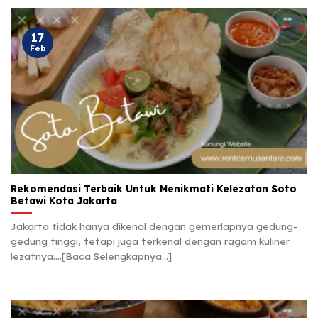
17
Feb
Rekomendasi Terbaik Untuk Menikmati Kelezatan Soto
Betawi Kota Jakarta
Jakarta tidak hanya dikenal dengan gemerlapnya gedung-
gedung tinggi, tetapi juga terkenal dengan ragam kuliner
lezatnya....[Baca Selengkapnya...]