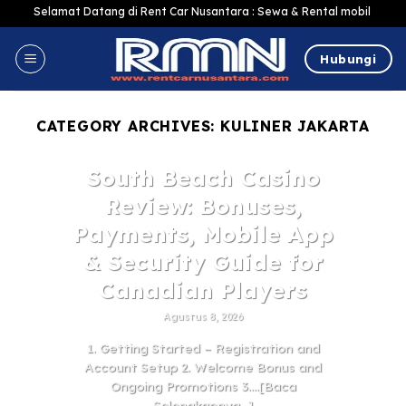
Skip
t Datang di Rent Car Nusantara : Sewa & Rental mobil Jakarta Murah Harga 
to
content
Hubungi
CATEGORY ARCHIVES:
KULINER JAKARTA
UNCATEGORIZED
South Beach Casino
Review: Bonuses,
Payments, Mobile App
& Security Guide for
Canadian Players
Agustus 8, 2026
1. Getting Started – Registration and
Account Setup 2. Welcome Bonus and
Ongoing Promotions 3....[Baca
Selengkapnya...]