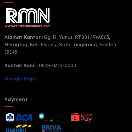
Alamat Kantor
: Gg. H. Yunus, RT.001/RW.003,
Nerogtog, Kec. Pinang, Kota Tangerang, Banten
15145
Kontak Kami
: 0818-0315-0000
Google Maps
Payment