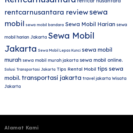
rentcar nusantara
sewa
rentcarnusantara review
mobil
Sewa Mobil Harian
sewa
sewa mobil bandara
Sewa Mobil
mobil harian Jakarta
Jakarta
sewa mobil
Sewa Mobil Lepas Kunci
murah
sewa mobil online.
sewa mobil murah jakarta
tips sewa
Tips Rental Mobil
Solusi Transportasi Jakarta
transportasi jakarta
mobil.
travel jakarta
Wisata
Jakarta
Alamat Kami