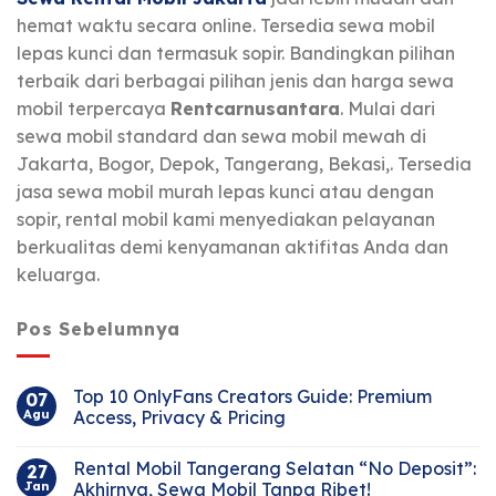
hemat waktu secara online. Tersedia sewa mobil
lepas kunci dan termasuk sopir. Bandingkan pilihan
terbaik dari berbagai pilihan jenis dan harga sewa
mobil terpercaya
Rentcarnusantara
. Mulai dari
sewa mobil standard dan sewa mobil mewah di
Jakarta, Bogor, Depok, Tangerang, Bekasi,. Tersedia
jasa sewa mobil murah lepas kunci atau dengan
sopir, rental mobil kami menyediakan pelayanan
berkualitas demi kenyamanan aktifitas Anda dan
keluarga.
Pos Sebelumnya
Top 10 OnlyFans Creators Guide: Premium
07
Agu
Access, Privacy & Pricing
Rental Mobil Tangerang Selatan “No Deposit”:
27
Jan
Akhirnya, Sewa Mobil Tanpa Ribet!