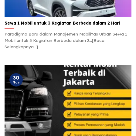
Sewa 1 Mobil untuk 3 Kegiatan Berbeda dalam 2 Hari
Paradigma Baru dalam Manajemen Mobilitas Urban Sewa 1
Mobil untuk 3 Kegiatan Berbeda dalam 2...[Baca
Selengkapnya...]
30
Nov