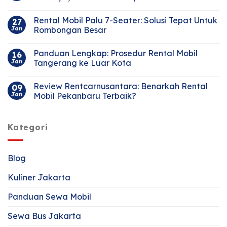
Rental Mobil Palu 7-Seater: Solusi Tepat Untuk
27
Jan
Rombongan Besar
Panduan Lengkap: Prosedur Rental Mobil
16
Jan
Tangerang ke Luar Kota
Review Rentcarnusantara: Benarkah Rental
09
Jan
Mobil Pekanbaru Terbaik?
Kategori
Blog
Kuliner Jakarta
Panduan Sewa Mobil
Sewa Bus Jakarta