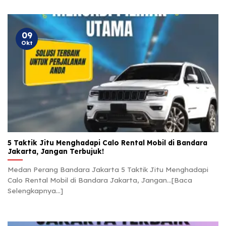
09
Okt
5 Taktik Jitu Menghadapi Calo Rental Mobil di Bandara
Jakarta, Jangan Terbujuk!
Medan Perang Bandara Jakarta 5 Taktik Jitu Menghadapi
Calo Rental Mobil di Bandara Jakarta, Jangan...[Baca
Selengkapnya...]