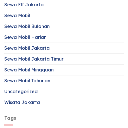
Sewa Elf Jakarta
Sewa Mobil
Sewa Mobil Bulanan
Sewa Mobil Harian
Sewa Mobil Jakarta
Sewa Mobil Jakarta Timur
Sewa Mobil Mingguan
Sewa Mobil Tahunan
Uncategorized
Wisata Jakarta
Tags