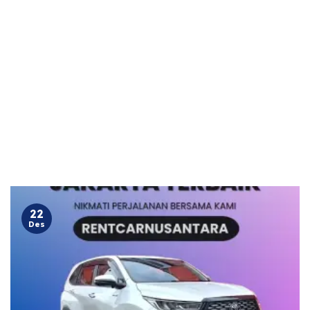
Continue reading
→
22
Des