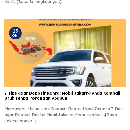
Aktif...[Baca Selengkapnya...]
15
Okt
7 Tips agar Deposit Rental Mobil Jakarta Anda Kembali
Utuh tanpa Potongan Apapun
Memahami Mekanisme Deposit Rental Mobil Jakarta 7 Tips
agar Deposit Rental Mobil Jakarta Anda Kembali...[Baca
Selengkapnya...]