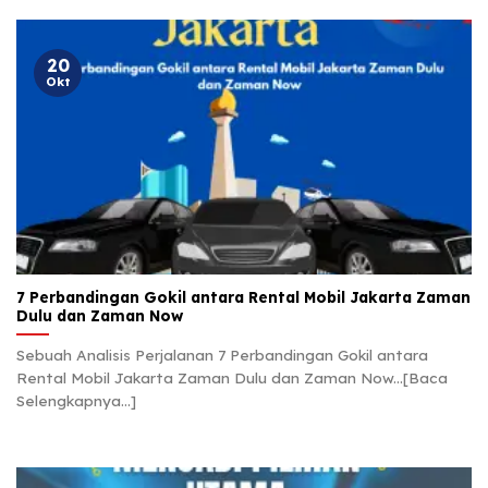
20
Okt
7 Perbandingan Gokil antara Rental Mobil Jakarta Zaman
Dulu dan Zaman Now
Sebuah Analisis Perjalanan 7 Perbandingan Gokil antara
Rental Mobil Jakarta Zaman Dulu dan Zaman Now...[Baca
Selengkapnya...]