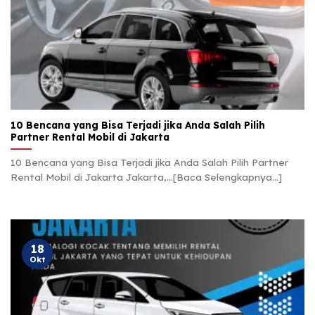
10 Bencana yang Bisa Terjadi jika Anda Salah Pilih
Partner Rental Mobil di Jakarta
10 Bencana yang Bisa Terjadi jika Anda Salah Pilih Partner
Rental Mobil di Jakarta Jakarta,...[Baca Selengkapnya...]
18
Okt