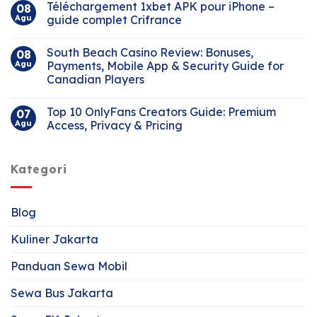
Téléchargement 1xbet APK pour iPhone –
08
Agu
guide complet Crifrance
South Beach Casino Review: Bonuses,
08
Agu
Payments, Mobile App & Security Guide for
Canadian Players
Top 10 OnlyFans Creators Guide: Premium
07
Agu
Access, Privacy & Pricing
Kategori
Blog
Kuliner Jakarta
Panduan Sewa Mobil
Sewa Bus Jakarta