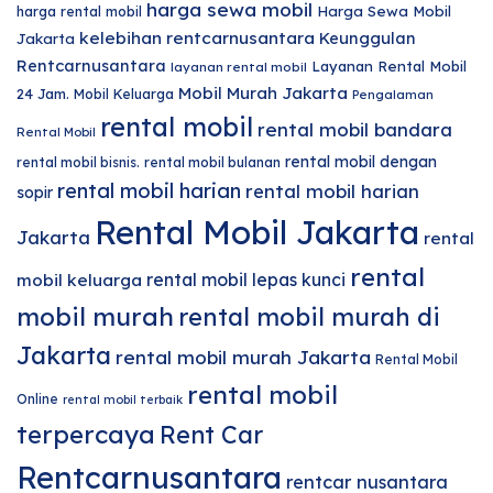
harga sewa mobil
harga rental mobil
Harga Sewa Mobil
kelebihan rentcarnusantara
Keunggulan
Jakarta
Rentcarnusantara
Layanan Rental Mobil
layanan rental mobil
Mobil Murah Jakarta
24 Jam.
Mobil Keluarga
Pengalaman
rental mobil
rental mobil bandara
Rental Mobil
rental mobil dengan
rental mobil bisnis.
rental mobil bulanan
rental mobil harian
rental mobil harian
sopir
Rental Mobil Jakarta
Jakarta
rental
rental
rental mobil lepas kunci
mobil keluarga
mobil murah
rental mobil murah di
Jakarta
rental mobil murah Jakarta
Rental Mobil
rental mobil
Online
rental mobil terbaik
terpercaya
Rent Car
Rentcarnusantara
rentcar nusantara