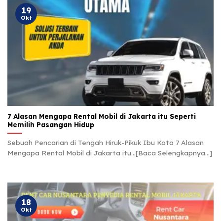
19
Okt
7 Alasan Mengapa Rental Mobil di Jakarta itu Seperti
Memilih Pasangan Hidup
Sebuah Pencarian di Tengah Hiruk-Pikuk Ibu Kota 7 Alasan
Mengapa Rental Mobil di Jakarta itu...[Baca Selengkapnya...]
18
Okt