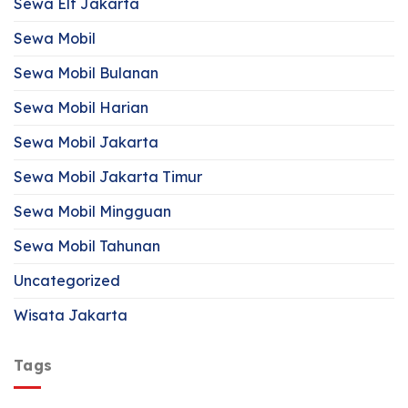
Sewa Elf Jakarta
Sewa Mobil
Sewa Mobil Bulanan
Sewa Mobil Harian
Sewa Mobil Jakarta
Sewa Mobil Jakarta Timur
Sewa Mobil Mingguan
Sewa Mobil Tahunan
Uncategorized
Wisata Jakarta
Tags