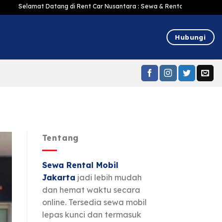
 Datang di Rent Car Nusantara : Sewa & Rental mobil Jakarta Murah Harga 
Hubungi
Tentang
27
Sewa Rental Mobil
Jan
Jakarta
jadi lebih mudah
dan hemat waktu secara
online. Tersedia sewa mobil
lepas kunci dan termasuk