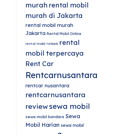
murah
rental mobil
murah di Jakarta
rental mobil murah
Jakarta
Rental Mobil Online
rental
rental mobil terbaik
mobil terpercaya
Rent Car
Rentcarnusantara
rentcar nusantara
rentcarnusantara
sewa mobil
review
Sewa
sewa mobil bandara
Mobil Harian
sewa mobil