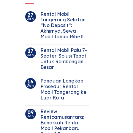
Rental Mobil
27
Jan
Tangerang Selatan
“No Deposit”:
Akhirnya, Sewa
Mobil Tanpa Ribet!
Rental Mobil Palu 7-
27
Jan
Seater: Solusi Tepat
Untuk Rombongan
Besar
Panduan Lengkap:
16
Jan
Prosedur Rental
Mobil Tangerang ke
Luar Kota
Review
09
Jan
Rentcarnusantara:
Benarkah Rental
Mobil Pekanbaru