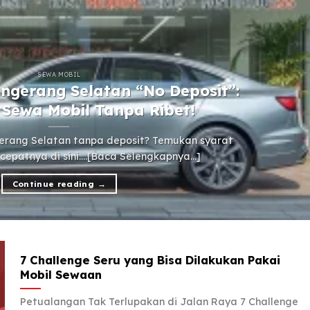
SEWA MOBIL
angerang Selatan “No Deposit”:
 Sewa Mobil Tanpa Ribet!
gerang Selatan tanpa deposit? Temukan syarat
epatnya di sini....[Baca Selengkapnya...]
Continue reading
→
7 Challenge Seru yang Bisa Dilakukan Pakai
Mobil Sewaan
Petualangan Tak Terlupakan di Jalan Raya 7 Challenge