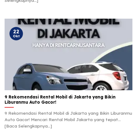
Selengkapnya...]
22
Okt
9 Rekomendasi Rental Mobil di Jakarta yang Bikin
Liburanmu Auto Gacor!
9 Rekomendasi Rental Mobil di Jakarta yang Bikin Liburanmu
Auto Gacor! Mencari Rental Mobil Jakarta yang tepat...
[Baca Selengkapnya...]