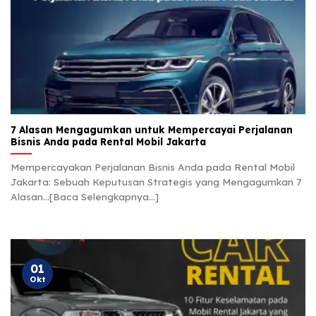
7 Alasan Mengagumkan untuk Mempercayai Perjalanan
Bisnis Anda pada Rental Mobil Jakarta
Mempercayakan Perjalanan Bisnis Anda pada Rental Mobil
Jakarta: Sebuah Keputusan Strategis yang Mengagumkan 7
Alasan...[Baca Selengkapnya...]
01
Okt