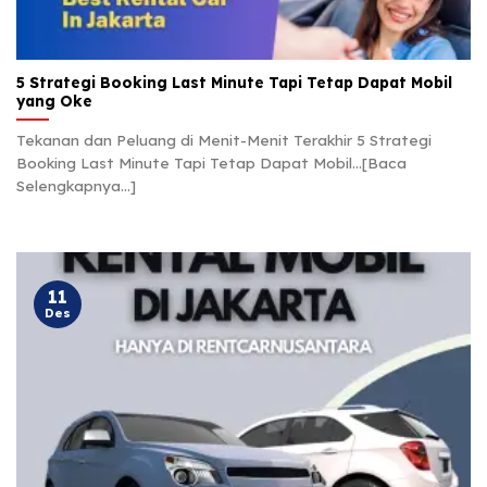
5 Strategi Booking Last Minute Tapi Tetap Dapat Mobil
yang Oke
Tekanan dan Peluang di Menit-Menit Terakhir 5 Strategi
Booking Last Minute Tapi Tetap Dapat Mobil...[Baca
Selengkapnya...]
11
Des