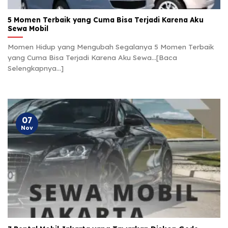
5 Momen Terbaik yang Cuma Bisa Terjadi Karena Aku
Sewa Mobil
Momen Hidup yang Mengubah Segalanya 5 Momen Terbaik
yang Cuma Bisa Terjadi Karena Aku Sewa...[Baca
Selengkapnya...]
07
Nov