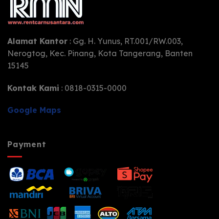
Alamat Kantor
: Gg. H. Yunus, RT.001/RW.003,
Nerogtog, Kec. Pinang, Kota Tangerang, Banten
15145
Kontak Kami
: 0818-0315-0000
Google Maps
Payment