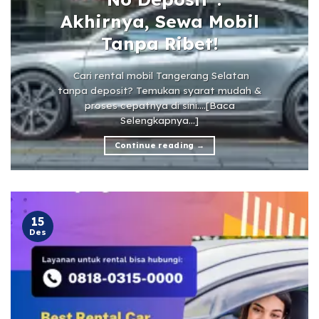
Akhirnya, Sewa Mobil
Tanpa Ribet!
Cari rental mobil Tangerang Selatan
tanpa deposit? Temukan syarat mudah &
proses cepatnya di sini....[Baca
Selengkapnya...]
Continue reading
→
15
Des