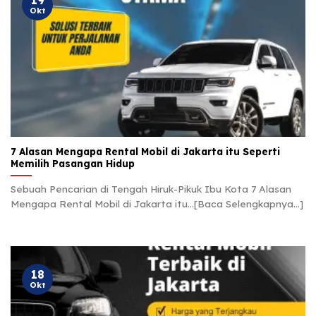
Okt
7 Alasan Mengapa Rental Mobil di Jakarta itu Seperti
Memilih Pasangan Hidup
Sebuah Pencarian di Tengah Hiruk-Pikuk Ibu Kota 7 Alasan
Mengapa Rental Mobil di Jakarta itu...[Baca Selengkapnya...]
18
Okt