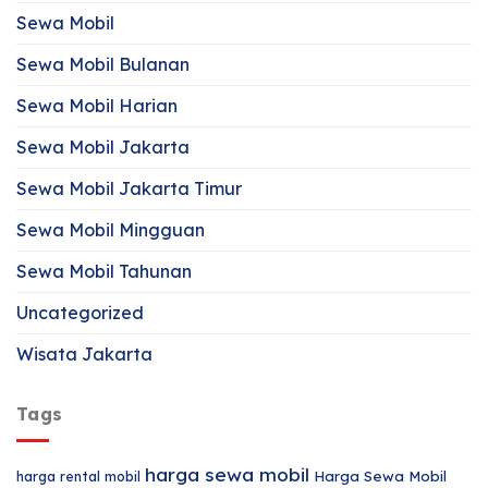
Sewa Mobil
Sewa Mobil Bulanan
Sewa Mobil Harian
Sewa Mobil Jakarta
Sewa Mobil Jakarta Timur
Sewa Mobil Mingguan
Sewa Mobil Tahunan
Uncategorized
Wisata Jakarta
Tags
harga sewa mobil
harga rental mobil
Harga Sewa Mobil