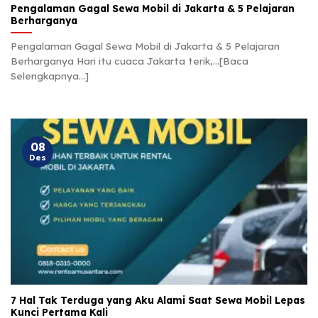
Pengalaman Gagal Sewa Mobil di Jakarta & 5 Pelajaran
Berharganya
Pengalaman Gagal Sewa Mobil di Jakarta & 5 Pelajaran
Berharganya Hari itu cuaca Jakarta terik,...[Baca
Selengkapnya...]
08
Des
7 Hal Tak Terduga yang Aku Alami Saat Sewa Mobil Lepas
Kunci Pertama Kali