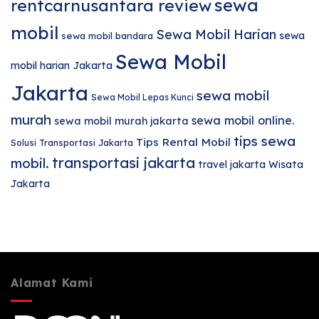
sewa
rentcarnusantara review
mobil
Sewa Mobil Harian
sewa
sewa mobil bandara
Sewa Mobil
mobil harian Jakarta
Jakarta
sewa mobil
Sewa Mobil Lepas Kunci
murah
sewa mobil online.
sewa mobil murah jakarta
tips sewa
Tips Rental Mobil
Solusi Transportasi Jakarta
transportasi jakarta
mobil.
travel jakarta
Wisata
Jakarta
Alamat Kami