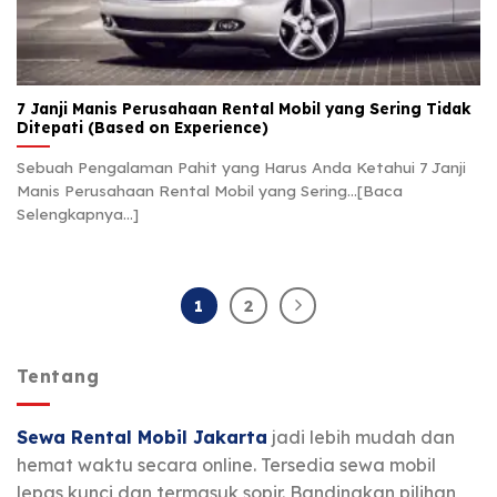
7 Janji Manis Perusahaan Rental Mobil yang Sering Tidak
Ditepati (Based on Experience)
Sebuah Pengalaman Pahit yang Harus Anda Ketahui 7 Janji
Manis Perusahaan Rental Mobil yang Sering...[Baca
Selengkapnya...]
1
2
Tentang
Sewa Rental Mobil Jakarta
jadi lebih mudah dan
hemat waktu secara online. Tersedia sewa mobil
lepas kunci dan termasuk sopir. Bandingkan pilihan