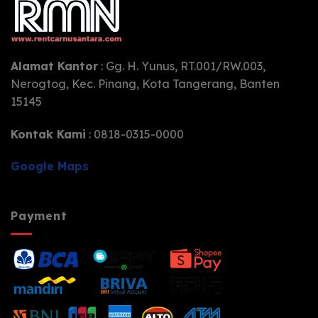
Alamat Kantor
: Gg. H. Yunus, RT.001/RW.003,
Nerogtog, Kec. Pinang, Kota Tangerang, Banten
15145
Kontak Kami
: 0818-0315-0000
Google Maps
Payment