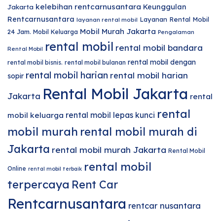
kelebihan rentcarnusantara
Keunggulan
Jakarta
Rentcarnusantara
Layanan Rental Mobil
layanan rental mobil
Mobil Murah Jakarta
24 Jam.
Mobil Keluarga
Pengalaman
rental mobil
rental mobil bandara
Rental Mobil
rental mobil dengan
rental mobil bisnis.
rental mobil bulanan
rental mobil harian
rental mobil harian
sopir
Rental Mobil Jakarta
Jakarta
rental
rental
rental mobil lepas kunci
mobil keluarga
mobil murah
rental mobil murah di
Jakarta
rental mobil murah Jakarta
Rental Mobil
rental mobil
Online
rental mobil terbaik
terpercaya
Rent Car
Rentcarnusantara
rentcar nusantara