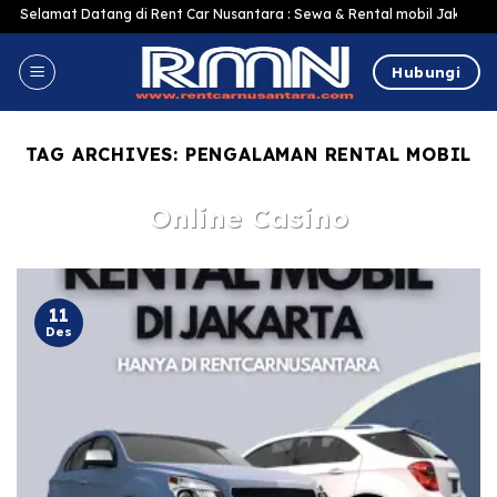
Skip
 Datang di Rent Car Nusantara : Sewa & Rental mobil Jakarta Murah Harga T
to
content
Hubungi
TAG ARCHIVES:
PENGALAMAN RENTAL MOBIL
UNCATEGORIZED
Online Casino
Deutschland –
Schritte und
11
Methoden
Des
Agustus 9, 2026
Was ist ein Online Casino in Deutschland?
Lizenz & Sicherheit – Worauf achten?
Registrierung und...[Baca Selengkapnya...]
Continue reading
→