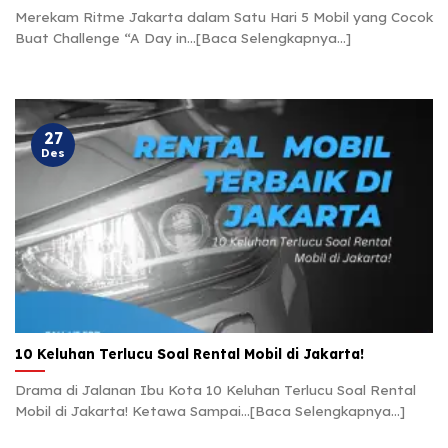
Merekam Ritme Jakarta dalam Satu Hari 5 Mobil yang Cocok
Buat Challenge “A Day in...[Baca Selengkapnya...]
27
Des
10 Keluhan Terlucu Soal Rental Mobil di Jakarta!
Drama di Jalanan Ibu Kota 10 Keluhan Terlucu Soal Rental
Mobil di Jakarta! Ketawa Sampai...[Baca Selengkapnya...]