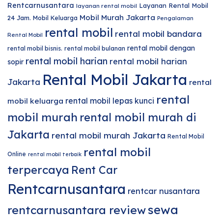
Rentcarnusantara
Layanan Rental Mobil
layanan rental mobil
Mobil Murah Jakarta
24 Jam.
Mobil Keluarga
Pengalaman
rental mobil
rental mobil bandara
Rental Mobil
rental mobil dengan
rental mobil bisnis.
rental mobil bulanan
rental mobil harian
rental mobil harian
sopir
Rental Mobil Jakarta
Jakarta
rental
rental
rental mobil lepas kunci
mobil keluarga
mobil murah
rental mobil murah di
Jakarta
rental mobil murah Jakarta
Rental Mobil
rental mobil
Online
rental mobil terbaik
terpercaya
Rent Car
Rentcarnusantara
rentcar nusantara
sewa
rentcarnusantara review