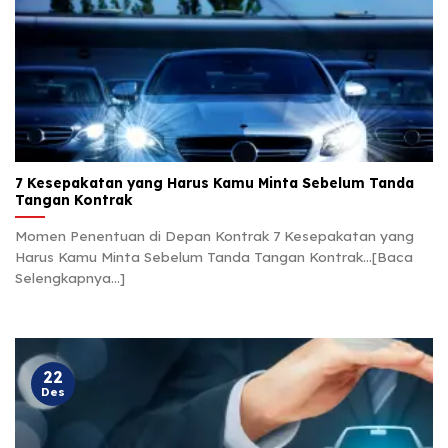
7 Kesepakatan yang Harus Kamu Minta Sebelum Tanda
Tangan Kontrak
Momen Penentuan di Depan Kontrak 7 Kesepakatan yang
Harus Kamu Minta Sebelum Tanda Tangan Kontrak...[Baca
Selengkapnya...]
22
Des