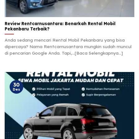
Review Rentcarnusantara: Benarkah Rental Mobil
Pekanbaru Terbaik?
Anda sedang mencari Rental Mobil Pekanbaru yang bisa
dipercaya? Nama Rentcarnusantara mungkin sudah muncul
di pencarian Google Anda. Tapi,...[Baca Selengkapnya...]
30
Des