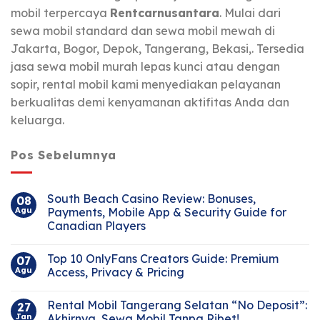
mobil terpercaya
Rentcarnusantara
. Mulai dari
sewa mobil standard dan sewa mobil mewah di
Jakarta, Bogor, Depok, Tangerang, Bekasi,. Tersedia
jasa sewa mobil murah lepas kunci atau dengan
sopir, rental mobil kami menyediakan pelayanan
berkualitas demi kenyamanan aktifitas Anda dan
keluarga.
Pos Sebelumnya
South Beach Casino Review: Bonuses,
08
Agu
Payments, Mobile App & Security Guide for
Canadian Players
Top 10 OnlyFans Creators Guide: Premium
07
Agu
Access, Privacy & Pricing
Rental Mobil Tangerang Selatan “No Deposit”:
27
Jan
Akhirnya, Sewa Mobil Tanpa Ribet!