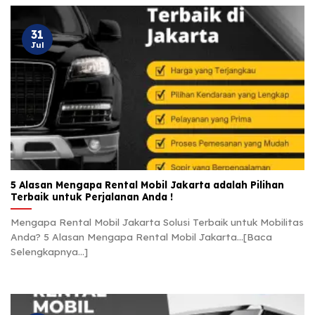
31
Jul
5 Alasan Mengapa Rental Mobil Jakarta adalah Pilihan
Terbaik untuk Perjalanan Anda !
Mengapa Rental Mobil Jakarta Solusi Terbaik untuk Mobilitas
Anda? 5 Alasan Mengapa Rental Mobil Jakarta...[Baca
Selengkapnya...]