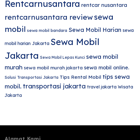
Rentcarnusantara
rentcar nusantara
sewa
rentcarnusantara review
mobil
Sewa Mobil Harian
sewa
sewa mobil bandara
Sewa Mobil
mobil harian Jakarta
Jakarta
sewa mobil
Sewa Mobil Lepas Kunci
murah
sewa mobil online.
sewa mobil murah jakarta
tips sewa
Tips Rental Mobil
Solusi Transportasi Jakarta
transportasi jakarta
mobil.
travel jakarta
Wisata
Jakarta
Alamat Kami