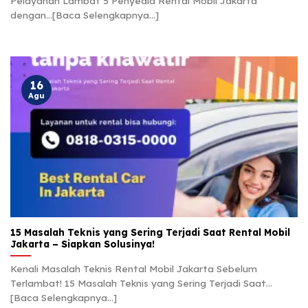
Pelayanan Lambat 5 Penyedia Rental Mobil Jakarta
dengan...[Baca Selengkapnya...]
16
Agu
15 Masalah Teknis yang Sering Terjadi Saat Rental Mobil
Jakarta – Siapkan Solusinya!
Kenali Masalah Teknis Rental Mobil Jakarta Sebelum
Terlambat! 15 Masalah Teknis yang Sering Terjadi Saat...
[Baca Selengkapnya...]