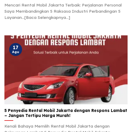
Mencari Rental Mobil Jakarta Terbaik: Perjalanan Personal
Saya Membandingkan 5 Raksasa Industri Perbandingan 5
Layanan...[Baca Selengkapnya...]
17
Agu
5 Penyedia Rental Mobil Jakarta dengan Respons Lambat
– Jangan Tertipu Harga Murah!
Kenali Bahaya Memilih Rental Mobil Jakarta dengan