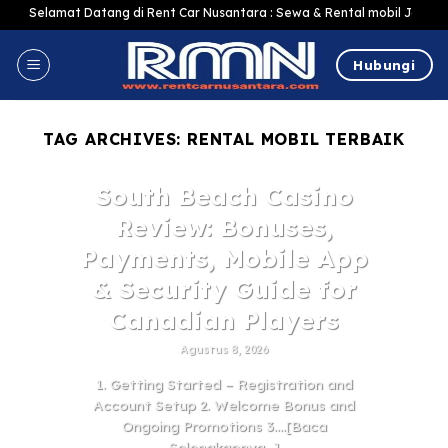
Skip
at Datang di Rent Car Nusantara : Sewa & Rental mobil Jakarta Murah Harga
to
content
Hubungi
TAG ARCHIVES:
RENTAL MOBIL TERBAIK
UNCATEGORIZED
South Beach Casino
Review: Bonuses,
Payments, Mobile App
& Security Guide for
Canadian Players
Agustus 8, 2026
1. Getting Started – Registration and
Account Setup 2. Welcome Bonus and
Ongoing Promotions 3....[Baca
Selengkapnya...]