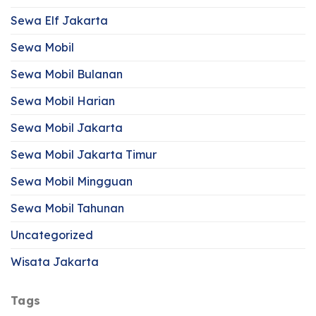
Sewa Elf Jakarta
Sewa Mobil
Sewa Mobil Bulanan
Sewa Mobil Harian
Sewa Mobil Jakarta
Sewa Mobil Jakarta Timur
Sewa Mobil Mingguan
Sewa Mobil Tahunan
Uncategorized
Wisata Jakarta
Tags