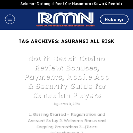
Skip
Selamat Datang di Rent Car Nusantara : Sewa & Rental mobil Jakart
to
content
Hubungi
TAG ARCHIVES:
ASURANSI ALL RISK
UNCATEGORIZED
South Beach Casino
Review: Bonuses,
Payments, Mobile App
& Security Guide for
Canadian Players
Agustus 8, 2026
1. Getting Started – Registration and
Account Setup 2. Welcome Bonus and
Ongoing Promotions 3....[Baca
Selengkapnya...]