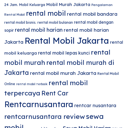
Mobil Murah Jakarta
24 Jam.
Mobil Keluarga
Pengalaman
rental mobil
rental mobil bandara
Rental Mobil
rental mobil dengan
rental mobil bisnis.
rental mobil bulanan
rental mobil harian
rental mobil harian
sopir
Rental Mobil Jakarta
Jakarta
rental
rental
rental mobil lepas kunci
mobil keluarga
mobil murah
rental mobil murah di
Jakarta
rental mobil murah Jakarta
Rental Mobil
rental mobil
Online
rental mobil terbaik
terpercaya
Rent Car
Rentcarnusantara
rentcar nusantara
sewa
rentcarnusantara review
mobil