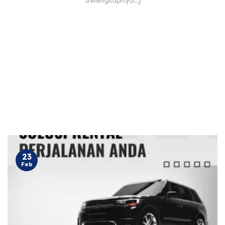
Continue reading
→
23
Feb