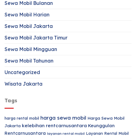
Sewa Mobil Bulanan
Sewa Mobil Harian
Sewa Mobil Jakarta
Sewa Mobil Jakarta Timur
Sewa Mobil Mingguan
Sewa Mobil Tahunan
Uncategorized
Wisata Jakarta
Tags
harga sewa mobil
harga rental mobil
Harga Sewa Mobil
kelebihan rentcarnusantara
Keunggulan
Jakarta
Rentcarnusantara
Layanan Rental Mobil
layanan rental mobil