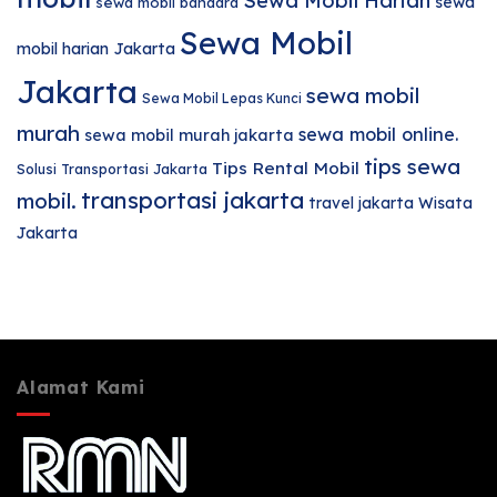
Sewa Mobil Harian
sewa
sewa mobil bandara
Sewa Mobil
mobil harian Jakarta
Jakarta
sewa mobil
Sewa Mobil Lepas Kunci
murah
sewa mobil online.
sewa mobil murah jakarta
tips sewa
Tips Rental Mobil
Solusi Transportasi Jakarta
transportasi jakarta
mobil.
travel jakarta
Wisata
Jakarta
Alamat Kami