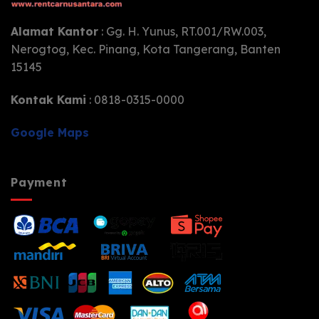
Alamat Kantor
: Gg. H. Yunus, RT.001/RW.003,
Nerogtog, Kec. Pinang, Kota Tangerang, Banten
15145
Kontak Kami
: 0818-0315-0000
Google Maps
Payment