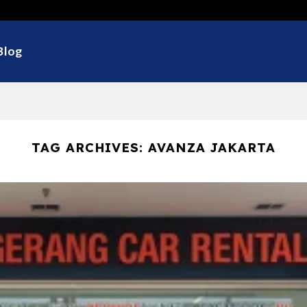
Selamat 
Blog
TAG ARCHIVES:
AVANZA JAKARTA