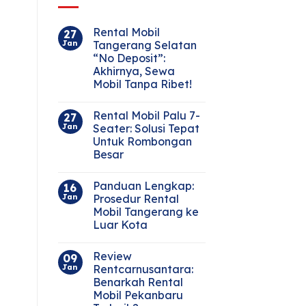
,
Rental Mobil
27
Jan
Tangerang Selatan
“No Deposit”:
Akhirnya, Sewa
Mobil Tanpa Ribet!
Rental Mobil Palu 7-
27
Jan
Seater: Solusi Tepat
Untuk Rombongan
Besar
Panduan Lengkap:
16
Jan
Prosedur Rental
Mobil Tangerang ke
Luar Kota
Review
09
Jan
Rentcarnusantara:
Benarkah Rental
Mobil Pekanbaru