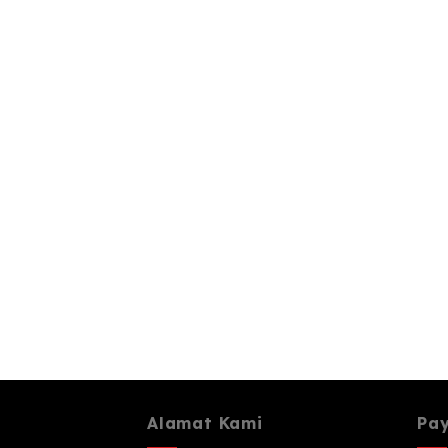
Alamat Kami
Pa