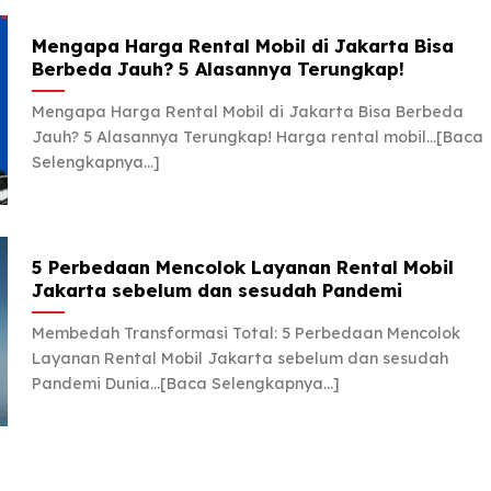
Mengapa Harga Rental Mobil di Jakarta Bisa
Berbeda Jauh? 5 Alasannya Terungkap!
Mengapa Harga Rental Mobil di Jakarta Bisa Berbeda
Jauh? 5 Alasannya Terungkap! Harga rental mobil...[Baca
Selengkapnya...]
5 Perbedaan Mencolok Layanan Rental Mobil
Jakarta sebelum dan sesudah Pandemi
Membedah Transformasi Total: 5 Perbedaan Mencolok
Layanan Rental Mobil Jakarta sebelum dan sesudah
Pandemi Dunia...[Baca Selengkapnya...]