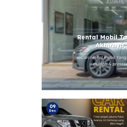
Rental Mobil T
Akhirnya,
Cari rental mobil Tan
mudah & proses c
09
Des