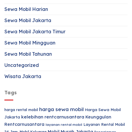
Sewa Mobil Harian
Sewa Mobil Jakarta
Sewa Mobil Jakarta Timur
Sewa Mobil Mingguan
Sewa Mobil Tahunan
Uncategorized
Wisata Jakarta
Tags
harga sewa mobil
harga rental mobil
Harga Sewa Mobil
kelebihan rentcarnusantara
Keunggulan
Jakarta
Rentcarnusantara
Layanan Rental Mobil
layanan rental mobil
Mobil Murah Jakarta
24 Jam.
Mobil Keluarga
Pengalaman