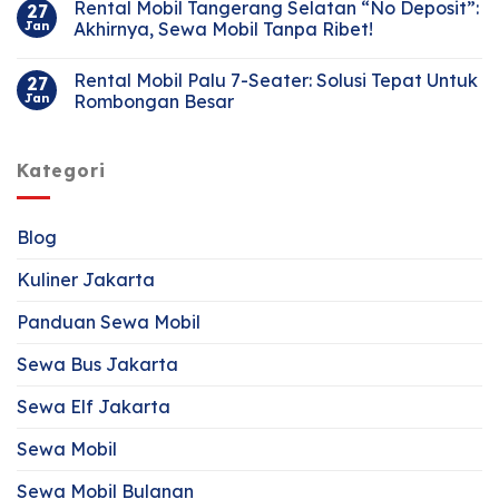
Rental Mobil Tangerang Selatan “No Deposit”:
27
Jan
Akhirnya, Sewa Mobil Tanpa Ribet!
Rental Mobil Palu 7-Seater: Solusi Tepat Untuk
27
Jan
Rombongan Besar
Kategori
Blog
Kuliner Jakarta
Panduan Sewa Mobil
Sewa Bus Jakarta
Sewa Elf Jakarta
Sewa Mobil
Sewa Mobil Bulanan