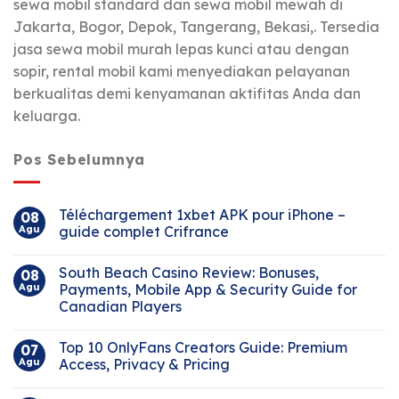
sewa mobil standard dan sewa mobil mewah di
Jakarta, Bogor, Depok, Tangerang, Bekasi,. Tersedia
jasa sewa mobil murah lepas kunci atau dengan
sopir, rental mobil kami menyediakan pelayanan
berkualitas demi kenyamanan aktifitas Anda dan
keluarga.
Pos Sebelumnya
Téléchargement 1xbet APK pour iPhone –
08
Agu
guide complet Crifrance
South Beach Casino Review: Bonuses,
08
Agu
Payments, Mobile App & Security Guide for
Canadian Players
Top 10 OnlyFans Creators Guide: Premium
07
Agu
Access, Privacy & Pricing