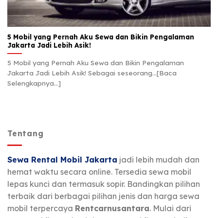
5 Mobil yang Pernah Aku Sewa dan Bikin Pengalaman
Jakarta Jadi Lebih Asik!
5 Mobil yang Pernah Aku Sewa dan Bikin Pengalaman
Jakarta Jadi Lebih Asik! Sebagai seseorang...[Baca
Selengkapnya...]
Tentang
Sewa Rental Mobil Jakarta
jadi lebih mudah dan
hemat waktu secara online. Tersedia sewa mobil
lepas kunci dan termasuk sopir. Bandingkan pilihan
terbaik dari berbagai pilihan jenis dan harga sewa
mobil terpercaya
Rentcarnusantara
. Mulai dari