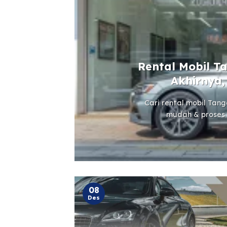
Rental Mobil T
Akhirnya,
Cari rental mobil Tan
mudah & proses c
08
Des