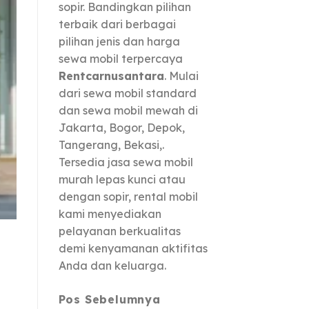
sopir. Bandingkan pilihan
terbaik dari berbagai
pilihan jenis dan harga
sewa mobil terpercaya
Rentcarnusantara
. Mulai
SEWA MOBIL
Rental Mobil Palu 7-Seater
dari sewa mobil standard
Rombongan 
dan sewa mobil mewah di
Jakarta, Bogor, Depok,
Butuh rental mobil Palu 7-seater? Temuk
Tangerang, Bekasi,.
luas & bagasi lega dengan harga..
Tersedia jasa sewa mobil
murah lepas kunci atau
Continue read
dengan sopir, rental mobil
kami menyediakan
pelayanan berkualitas
demi kenyamanan aktifitas
Anda dan keluarga.
Pos Sebelumnya