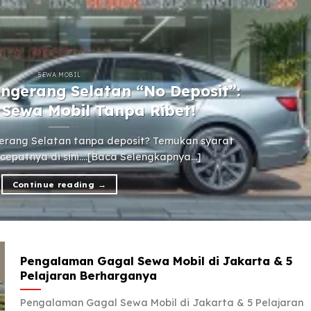
SEWA MOBIL
angerang Selatan “No Deposit”:
 Sewa Mobil Tanpa Ribet!
gerang Selatan tanpa deposit? Temukan syarat
epatnya di sini....[Baca Selengkapnya...]
Continue reading
→
Pengalaman Gagal Sewa Mobil di Jakarta & 5
Pelajaran Berharganya
Pengalaman Gagal Sewa Mobil di Jakarta & 5 Pelajaran