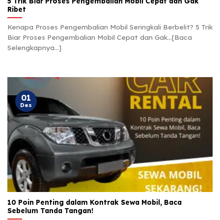
5 Trik Biar Proses Pengembalian Mobil Cepat dan Gak
Ribet
Kenapa Proses Pengembalian Mobil Seringkali Berbelit? 5 Trik
Biar Proses Pengembalian Mobil Cepat dan Gak...[Baca
Selengkapnya...]
01
Des
10 Poin Penting dalam Kontrak Sewa Mobil, Baca
Sebelum Tanda Tangan!