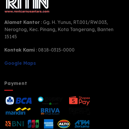
Alamat Kantor
: Gg. H. Yunus, RT.001/RW.003,
Nerogtog, Kec. Pinang, Kota Tangerang, Banten
15145
Kontak Kami
: 0818-0315-0000
Google Maps
Payment