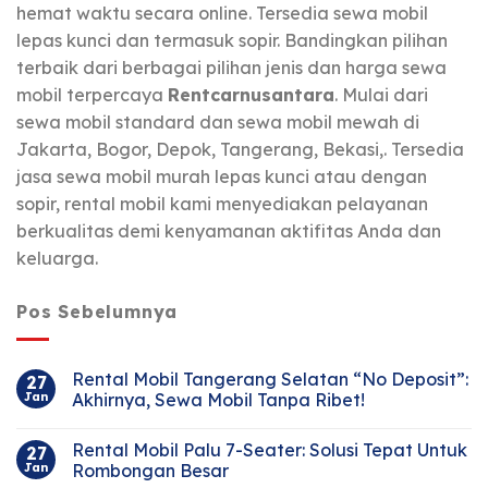
hemat waktu secara online. Tersedia sewa mobil
lepas kunci dan termasuk sopir. Bandingkan pilihan
terbaik dari berbagai pilihan jenis dan harga sewa
mobil terpercaya
Rentcarnusantara
. Mulai dari
sewa mobil standard dan sewa mobil mewah di
Jakarta, Bogor, Depok, Tangerang, Bekasi,. Tersedia
jasa sewa mobil murah lepas kunci atau dengan
sopir, rental mobil kami menyediakan pelayanan
berkualitas demi kenyamanan aktifitas Anda dan
keluarga.
Pos Sebelumnya
Rental Mobil Tangerang Selatan “No Deposit”:
27
Jan
Akhirnya, Sewa Mobil Tanpa Ribet!
Rental Mobil Palu 7-Seater: Solusi Tepat Untuk
27
Jan
Rombongan Besar