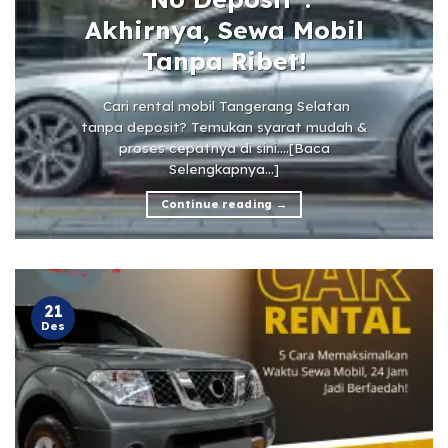
Akhirnya, Sewa Mobil
Tanpa Ribet!
Cari rental mobil Tangerang Selatan
tanpa deposit? Temukan syarat mudah &
proses cepatnya di sini....[Baca
Selengkapnya...]
Continue reading
→
21
Des