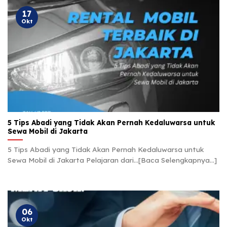
17
Okt
5 Tips Abadi yang Tidak Akan Pernah Kedaluwarsa untuk
Sewa Mobil di Jakarta
5 Tips Abadi yang Tidak Akan Pernah Kedaluwarsa untuk
Sewa Mobil di Jakarta Pelajaran dari...[Baca Selengkapnya...]
06
Okt