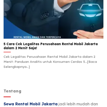
5 Cara Cek Legalitas Perusahaan Rental Mobil Jakarta
dalam 2 Menit Saja!
Cek Legalitas Perusahaan Rental Mobil Jakarta dalam 2
Menit: Panduan Analitis untuk Konsumen Cerdas 5...[Baca
Selengkapnya...]
Tentang
Sewa Rental Mobil Jakarta
jadi lebih mudah dan