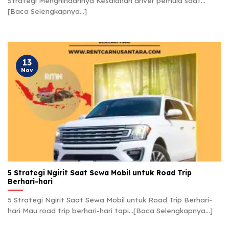
Strategi Menghindarinya Kesalahan driver pemula saat...
[Baca Selengkapnya...]
13
Nov
5 Strategi Ngirit Saat Sewa Mobil untuk Road Trip
Berhari-hari
5 Strategi Ngirit Saat Sewa Mobil untuk Road Trip Berhari-
hari Mau road trip berhari-hari tapi...[Baca Selengkapnya...]