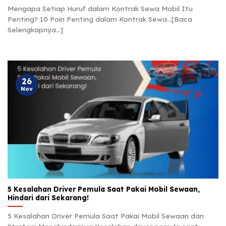
Mengapa Setiap Huruf dalam Kontrak Sewa Mobil Itu
Penting? 10 Poin Penting dalam Kontrak Sewa...[Baca
Selengkapnya...]
26
Nov
5 Kesalahan Driver Pemula Saat Pakai Mobil Sewaan,
Hindari dari Sekarang!
5 Kesalahan Driver Pemula Saat Pakai Mobil Sewaan dan