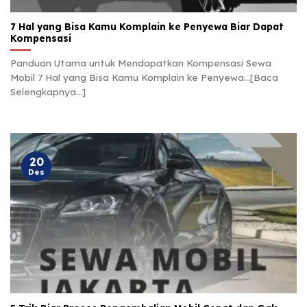
7 Hal yang Bisa Kamu Komplain ke Penyewa Biar Dapat
Kompensasi
Panduan Utama untuk Mendapatkan Kompensasi Sewa
Mobil 7 Hal yang Bisa Kamu Komplain ke Penyewa...[Baca
Selengkapnya...]
20
Des