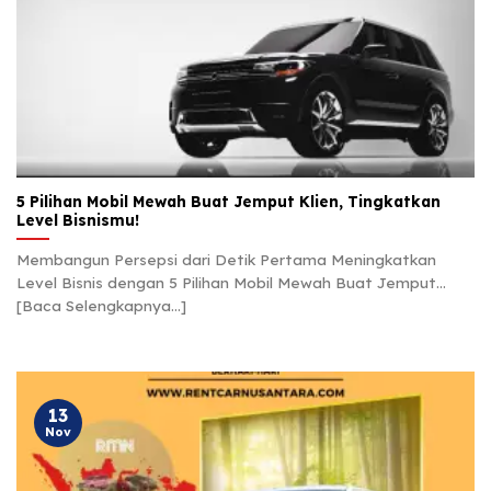
5 Pilihan Mobil Mewah Buat Jemput Klien, Tingkatkan
Level Bisnismu!
Membangun Persepsi dari Detik Pertama Meningkatkan
Level Bisnis dengan 5 Pilihan Mobil Mewah Buat Jemput...
[Baca Selengkapnya...]
13
Nov