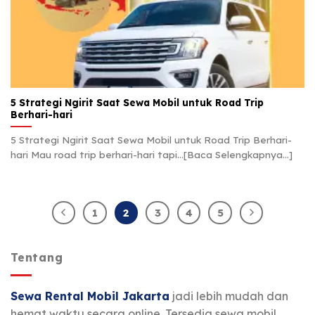
5 Strategi Ngirit Saat Sewa Mobil untuk Road Trip
Berhari-hari
5 Strategi Ngirit Saat Sewa Mobil untuk Road Trip Berhari-
hari Mau road trip berhari-hari tapi...[Baca Selengkapnya...]
1
2
3
4
5
Tentang
Sewa Rental Mobil Jakarta
jadi lebih mudah dan
hemat waktu secara online. Tersedia sewa mobil