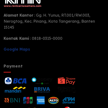
Alamat Kantor
: Gg. H. Yunus, RT.001/RW.003,
Nerogtog, Kec. Pinang, Kota Tangerang, Banten
15145
Kontak Kami
: 0818-0315-0000
Google Maps
Payment