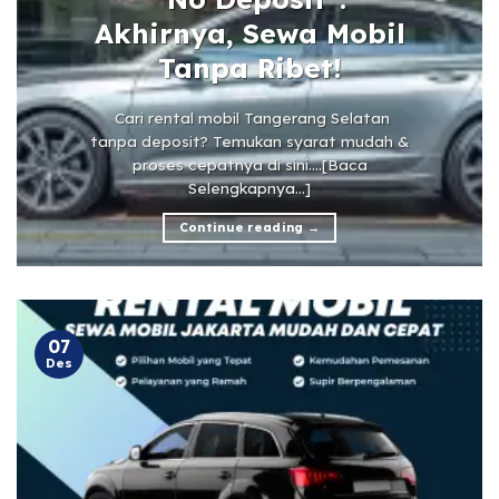
Akhirnya, Sewa Mobil
Tanpa Ribet!
Cari rental mobil Tangerang Selatan
tanpa deposit? Temukan syarat mudah &
proses cepatnya di sini....[Baca
Selengkapnya...]
Continue reading
→
07
Des