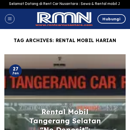
Skip
t Datang di Rent Car Nusantara : Sewa & Rental mobil Jakarta Murah Harga
to
content
Hubungi
TAG ARCHIVES:
RENTAL MOBIL HARIAN
27
Jan
SEWA MOBIL
Rental Mobil
Tangerang Selatan
“No Deposit”: