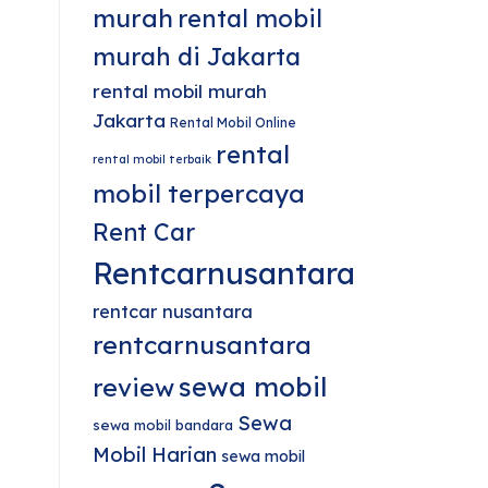
murah
rental mobil
murah di Jakarta
rental mobil murah
Jakarta
Rental Mobil Online
rental
rental mobil terbaik
mobil terpercaya
Rent Car
Rentcarnusantara
rentcar nusantara
rentcarnusantara
sewa mobil
review
Sewa
sewa mobil bandara
Mobil Harian
sewa mobil