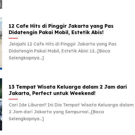
12 Cafe Hits di Pinggir Jakarta yang Pas
Didatengin Pakai Mobil, Estetik Abis!
Jelajahi 12 Cafe Hits di Pinggir Jakarta yang Pas
Didatengin Pakai Mobil, Estetik Abis! 12...[Baca
Selengkapnya...]
13 Tempat Wisata Keluarga dalam 2 Jam dari
Jakarta, Perfect untuk Weekend!
Cari Ide Liburan? Ini Dia Tempat Wisata Keluarga dalam
2 Jam dari Jakarta yang Sempurna!...[Baca
Selengkapnya...]