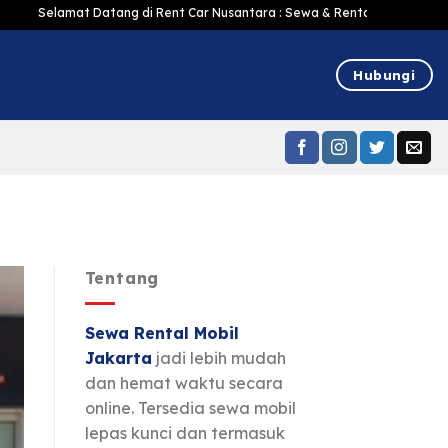
t Datang di Rent Car Nusantara : Sewa & Rental mobil Jakarta Murah Harga
Hubungi
Tentang
27
Sewa Rental Mobil
Jan
Jakarta
jadi lebih mudah
dan hemat waktu secara
online. Tersedia sewa mobil
lepas kunci dan termasuk