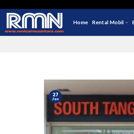
Skip
to
content
Home
Rental Mobil
27
Jan