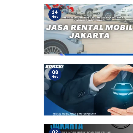
14
Nov
08
Nov
02