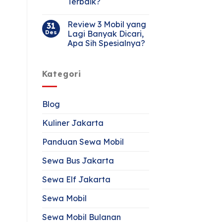
Terbaik?
Review 3 Mobil yang
31
Des
Lagi Banyak Dicari,
Apa Sih Spesialnya?
Kategori
Blog
Kuliner Jakarta
Panduan Sewa Mobil
Sewa Bus Jakarta
Sewa Elf Jakarta
Sewa Mobil
Sewa Mobil Bulanan