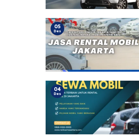
05
Des
04
Des