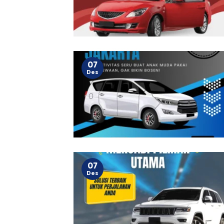
07
Des
07
Des