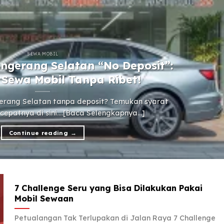
SEWA MOBIL
angerang Selatan “No Deposit”:
 Sewa Mobil Tanpa Ribet!
gerang Selatan tanpa deposit? Temukan syarat
epatnya di sini....[Baca Selengkapnya...]
Continue reading
→
7 Challenge Seru yang Bisa Dilakukan Pakai
Mobil Sewaan
Petualangan Tak Terlupakan di Jalan Raya 7 Challenge