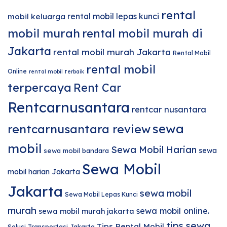
rental
rental mobil lepas kunci
mobil keluarga
mobil murah
rental mobil murah di
Jakarta
rental mobil murah Jakarta
Rental Mobil
rental mobil
Online
rental mobil terbaik
terpercaya
Rent Car
Rentcarnusantara
rentcar nusantara
sewa
rentcarnusantara review
mobil
Sewa Mobil Harian
sewa
sewa mobil bandara
Sewa Mobil
mobil harian Jakarta
Jakarta
sewa mobil
Sewa Mobil Lepas Kunci
murah
sewa mobil online.
sewa mobil murah jakarta
tips sewa
Tips Rental Mobil
Solusi Transportasi Jakarta