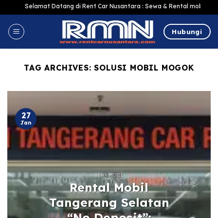
Skip
Selamat Datang di Rent Car Nusantara : Sewa & Rental mobil Jakarta M
to
content
Hubungi
TAG ARCHIVES:
SOLUSI MOBIL MOGOK
27
Jan
SEWA MOBIL
Rental Mobil
Tangerang Selatan
“No Deposit”: