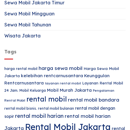
Sewa Mobil Jakarta Timur
Sewa Mobil Mingguan
Sewa Mobil Tahunan
Wisata Jakarta
Tags
harga sewa mobil
harga rental mobil
Harga Sewa Mobil
kelebihan rentcarnusantara
Keunggulan
Jakarta
Rentcarnusantara
Layanan Rental Mobil
layanan rental mobil
Mobil Murah Jakarta
24 Jam.
Mobil Keluarga
Pengalaman
rental mobil
rental mobil bandara
Rental Mobil
rental mobil dengan
rental mobil bisnis.
rental mobil bulanan
rental mobil harian
rental mobil harian
sopir
Rental Mobil Jakarta
Jakarta
rental