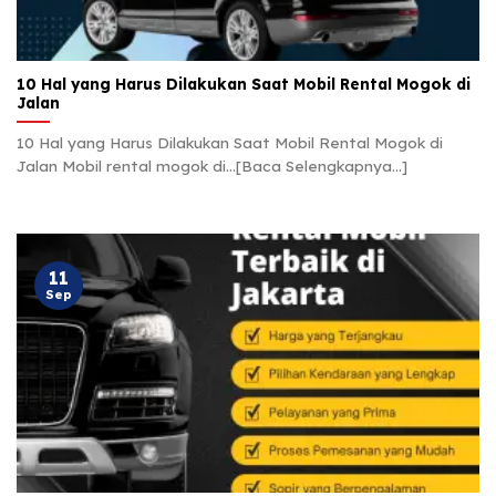
10 Hal yang Harus Dilakukan Saat Mobil Rental Mogok di
Jalan
10 Hal yang Harus Dilakukan Saat Mobil Rental Mogok di
Jalan Mobil rental mogok di...[Baca Selengkapnya...]
11
Sep