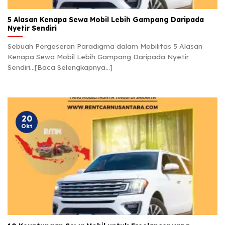
5 Alasan Kenapa Sewa Mobil Lebih Gampang Daripada
Nyetir Sendiri
Sebuah Pergeseran Paradigma dalam Mobilitas 5 Alasan
Kenapa Sewa Mobil Lebih Gampang Daripada Nyetir
Sendiri...[Baca Selengkapnya...]
20
Okt