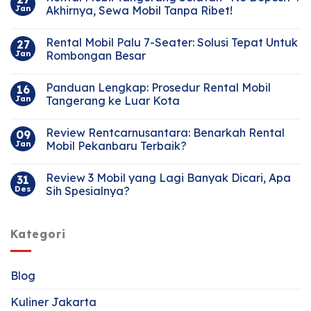
Jan
Akhirnya, Sewa Mobil Tanpa Ribet!
Rental Mobil Palu 7-Seater: Solusi Tepat Untuk
27
Jan
Rombongan Besar
Panduan Lengkap: Prosedur Rental Mobil
16
Jan
Tangerang ke Luar Kota
Review Rentcarnusantara: Benarkah Rental
09
Jan
Mobil Pekanbaru Terbaik?
Review 3 Mobil yang Lagi Banyak Dicari, Apa
31
Des
Sih Spesialnya?
Kategori
Blog
Kuliner Jakarta