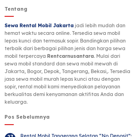
Tentang
Sewa Rental Mobil Jakarta
jadi lebih mudah dan
hemat waktu secara online. Tersedia sewa mobil
lepas kunci dan termasuk sopir. Bandingkan pilihan
terbaik dari berbagai pilihan jenis dan harga sewa
mobil terpercaya
Rentcarnusantara
. Mulai dari
sewa mobil standard dan sewa mobil mewah di
Jakarta, Bogor, Depok, Tangerang, Bekasi,. Tersedia
jasa sewa mobil murah lepas kunci atau dengan
sopir, rental mobil kami menyediakan pelayanan
berkualitas demi kenyamanan aktifitas Anda dan
keluarga.
Pos Sebelumnya
Rental Mobil Tangerang Selatan “No Deposit”:
27