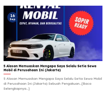
16
Sep
5 Alasan Memuaskan Mengapa Saya Selalu Setia Sewa
Mobil di Perusahaan Ini (Jakarta)
5 Alasan Memuaskan Mengapa Saya Selalu Setia Sewa Mobil
di Perusahaan Ini (Jakarta) Sebuah Pengakuan...[Baca
Selengkapnya...]