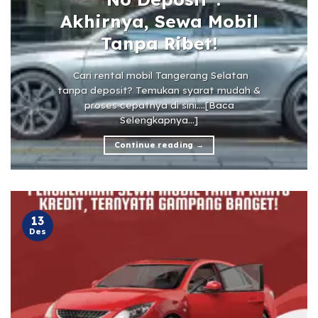
Akhirnya, Sewa Mobil
Tanpa Ribet!
Cari rental mobil Tangerang Selatan
tanpa deposit? Temukan syarat mudah &
proses cepatnya di sini....[Baca
Selengkapnya...]
Continue reading
→
13
Des