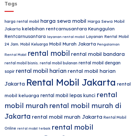
Tags
harga sewa mobil
harga rental mobil
Harga Sewa Mobil
kelebihan rentcarnusantara
Keunggulan
Jakarta
Rentcarnusantara
Layanan Rental Mobil
layanan rental mobil
Mobil Murah Jakarta
24 Jam.
Mobil Keluarga
Pengalaman
rental mobil
rental mobil bandara
Rental Mobil
rental mobil dengan
rental mobil bisnis.
rental mobil bulanan
rental mobil harian
rental mobil harian
sopir
Rental Mobil Jakarta
Jakarta
rental
rental
rental mobil lepas kunci
mobil keluarga
mobil murah
rental mobil murah di
Jakarta
rental mobil murah Jakarta
Rental Mobil
rental mobil
Online
rental mobil terbaik