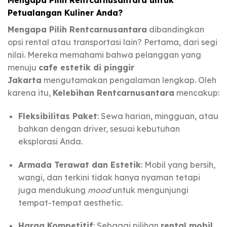
Mengapa Pilih Rentcarnusantara untuk
Petualangan Kuliner Anda?
Mengapa Pilih Rentcarnusantara
dibandingkan
opsi rental atau transportasi lain? Pertama, dari segi
nilai. Mereka memahami bahwa pelanggan yang
menuju
cafe estetik di pinggir
Jakarta
mengutamakan pengalaman lengkap. Oleh
karena itu,
Kelebihan Rentcarnusantara
mencakup:
Fleksibilitas Paket
: Sewa harian, mingguan, atau
bahkan dengan driver, sesuai kebutuhan
eksplorasi Anda.
Armada Terawat dan Estetik
: Mobil yang bersih,
wangi, dan terkini tidak hanya nyaman tetapi
juga mendukung
mood
untuk mengunjungi
tempat-tempat aesthetic.
Harga Kompetitif
: Sebagai pilihan
rental mobil