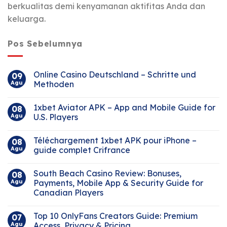
berkualitas demi kenyamanan aktifitas Anda dan
keluarga.
Pos Sebelumnya
Online Casino Deutschland – Schritte und
09
Agu
Methoden
1xbet Aviator APK – App and Mobile Guide for
08
Agu
U.S. Players
Téléchargement 1xbet APK pour iPhone –
08
Agu
guide complet Crifrance
South Beach Casino Review: Bonuses,
08
Agu
Payments, Mobile App & Security Guide for
Canadian Players
Top 10 OnlyFans Creators Guide: Premium
07
Agu
Access, Privacy & Pricing