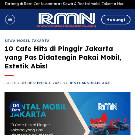
Skip
Rent Car Nusantara : Sewa & Rental mobil Jakarta Murah Harga Terjangkau, 
to
content
Hubungi
SEWA MOBIL JAKARTA
10 Cafe Hits di Pinggir Jakarta
yang Pas Didatengin Pakai Mobil,
Estetik Abis!
POSTED ON
DESEMBER 4, 2025
BY
RENTCARNUSANTARA
04
Des