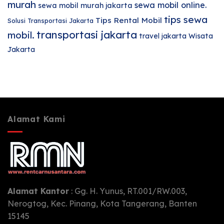
murah
sewa mobil online.
sewa mobil murah jakarta
tips sewa
Tips Rental Mobil
Solusi Transportasi Jakarta
transportasi jakarta
mobil.
travel jakarta
Wisata
Jakarta
Alamat Kami
Alamat Kantor
: Gg. H. Yunus, RT.001/RW.003,
Nerogtog, Kec. Pinang, Kota Tangerang, Banten
15145