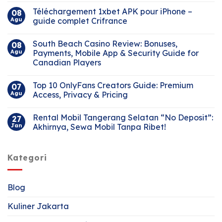
Téléchargement 1xbet APK pour iPhone –
08
Agu
guide complet Crifrance
South Beach Casino Review: Bonuses,
08
Agu
Payments, Mobile App & Security Guide for
Canadian Players
Top 10 OnlyFans Creators Guide: Premium
07
Agu
Access, Privacy & Pricing
Rental Mobil Tangerang Selatan “No Deposit”:
27
Jan
Akhirnya, Sewa Mobil Tanpa Ribet!
Kategori
Blog
Kuliner Jakarta