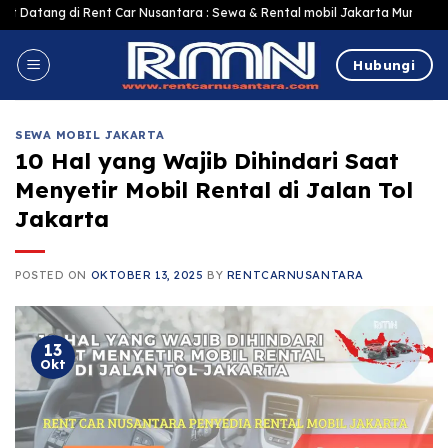
Skip
Rent Car Nusantara : Sewa & Rental mobil Jakarta Murah Harga Terjangkau,
to
content
Hubungi
SEWA MOBIL JAKARTA
10 Hal yang Wajib Dihindari Saat
Menyetir Mobil Rental di Jalan Tol
Jakarta
POSTED ON
OKTOBER 13, 2025
BY
RENTCARNUSANTARA
13
Okt