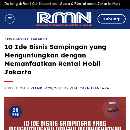
Skip
Rent Car Nusantara : Sewa & Rental mobil Jakarta Murah Harga Terjangkau, 
to
content
Hubungi
SEWA MOBIL JAKARTA
10 Ide Bisnis Sampingan yang
Menguntungkan dengan
Memanfaatkan Rental Mobil
Jakarta
POSTED ON
SEPTEMBER 28, 2025
BY
RENTCARNUSANTARA
28
Sep