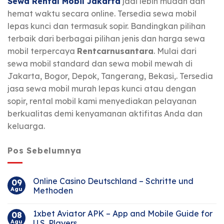
Sewa Rental Mobil Jakarta
jadi lebih mudah dan
hemat waktu secara online. Tersedia sewa mobil
lepas kunci dan termasuk sopir. Bandingkan pilihan
terbaik dari berbagai pilihan jenis dan harga sewa
mobil terpercaya
Rentcarnusantara
. Mulai dari
sewa mobil standard dan sewa mobil mewah di
Jakarta, Bogor, Depok, Tangerang, Bekasi,. Tersedia
jasa sewa mobil murah lepas kunci atau dengan
sopir, rental mobil kami menyediakan pelayanan
berkualitas demi kenyamanan aktifitas Anda dan
keluarga.
Pos Sebelumnya
Online Casino Deutschland – Schritte und
09
Agu
Methoden
1xbet Aviator APK – App and Mobile Guide for
08
Agu
U.S. Players