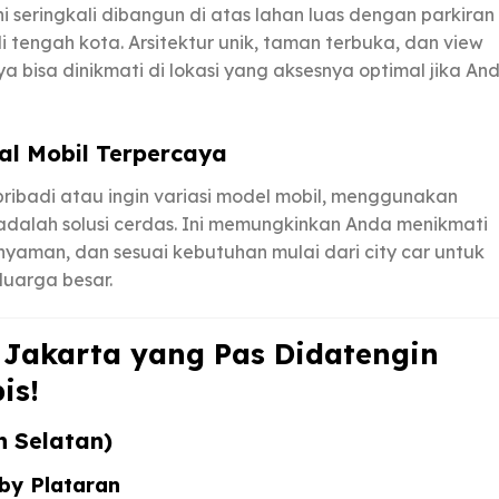
ni seringkali dibangun di atas lahan luas dengan parkiran
tengah kota. Arsitektur unik, taman terbuka, dan view
bisa dinikmati di lokasi yang aksesnya optimal jika An
al Mobil Terpercaya
ribadi atau ingin variasi model mobil, menggunakan
dalah solusi cerdas. Ini memungkinkan Anda menikmati
nyaman, dan sesuai kebutuhan mulai dari city car untuk
luarga besar.
r Jakarta yang Pas Didatengin
is!
h Selatan)
by Plataran