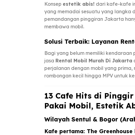
Konsep
estetik abis!
dari kafe-kafe i
yang memadai sesuatu yang langka di 
pemandangan pinggiran Jakarta hanya 
membawa mobil.
Solusi Terbaik: Layanan Rent
Bagi yang belum memiliki kendaraan p
jasa
Rental Mobil Murah Di Jakarta
a
perjalanan dengan mobil yang prima, 
rombongan kecil hingga MPV untuk ke
13 Cafe Hits di Pinggi
Pakai Mobil, Estetik Ab
Wilayah Sentul & Bogor (Ara
Kafe pertama: The Greenhouse 