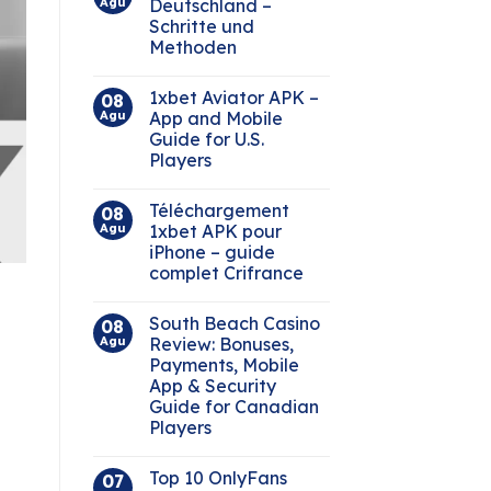
Agu
Deutschland –
Schritte und
Methoden
1xbet Aviator APK –
08
Agu
App and Mobile
Guide for U.S.
Players
Téléchargement
08
Agu
1xbet APK pour
iPhone – guide
complet Crifrance
South Beach Casino
08
Agu
Review: Bonuses,
Payments, Mobile
App & Security
Guide for Canadian
Players
Top 10 OnlyFans
07