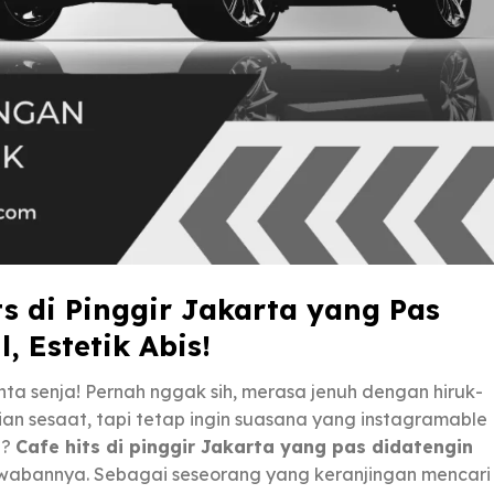
ts di Pinggir Jakarta yang Pas
, Estetik Abis!
inta senja! Pernah nggak sih, merasa jenuh dengan hiruk-
ian sesaat, tapi tetap ingin suasana yang instagramable
h?
Cafe hits di pinggir Jakarta yang pas didatengin
wabannya. Sebagai seseorang yang keranjingan mencari