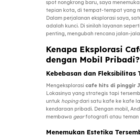
spot nongkrong baru, saya menemuka
tepian kota, di tempat-tempat yang
Dalam perjalanan eksplorasi saya, sa
adalah kunci. Di sinilah layanan sepert
penting, mengubah rencana jalan-jalan
Kenapa Eksplorasi Ca
dengan Mobil Pribadi?
Kebebasan dan Fleksibilitas
Mengeksplorasi
cafe hits di pinggir 
Lokasinya yang strategis tapi tersemb
untuk
hoping
dari satu kafe ke kafe l
kendaraan pribadi. Dengan mobil, An
membawa
gear
fotografi atau teman 
Menemukan Estetika Tersemb