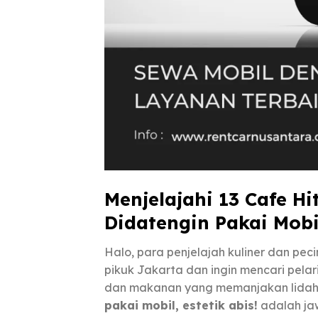
Menjelajahi 13 Cafe Hi
Didatengin Pakai Mobil
Halo, para penjelajah kuliner dan pec
pikuk Jakarta dan ingin mencari pelar
dan makanan yang memanjakan lida
pakai mobil, estetik abis!
adalah ja