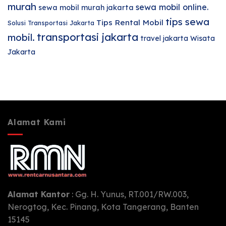
murah
sewa mobil online.
sewa mobil murah jakarta
tips sewa
Tips Rental Mobil
Solusi Transportasi Jakarta
transportasi jakarta
mobil.
travel jakarta
Wisata
Jakarta
Alamat Kami
Alamat Kantor
: Gg. H. Yunus, RT.001/RW.003,
Nerogtog, Kec. Pinang, Kota Tangerang, Banten
15145