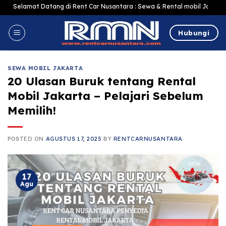
Skip
amat Datang di Rent Car Nusantara : Sewa & Rental mobil Jakarta Murah Har
to
content
Hubungi
SEWA MOBIL JAKARTA
20 Ulasan Buruk tentang Rental
Mobil Jakarta – Pelajari Sebelum
Memilih!
POSTED ON
AGUSTUS 17, 2025
BY
RENTCARNUSANTARA
17
Agu