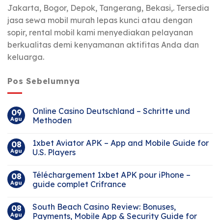
Jakarta, Bogor, Depok, Tangerang, Bekasi,. Tersedia
jasa sewa mobil murah lepas kunci atau dengan
sopir, rental mobil kami menyediakan pelayanan
berkualitas demi kenyamanan aktifitas Anda dan
keluarga.
Pos Sebelumnya
Online Casino Deutschland – Schritte und
09
Agu
Methoden
1xbet Aviator APK – App and Mobile Guide for
08
Agu
U.S. Players
Téléchargement 1xbet APK pour iPhone –
08
Agu
guide complet Crifrance
South Beach Casino Review: Bonuses,
08
Agu
Payments, Mobile App & Security Guide for