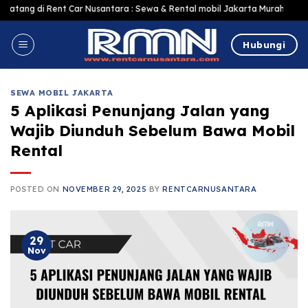
Skip
ent Car Nusantara : Sewa & Rental mobil Jakarta Murah Harga Terjangkau, T
to
content
Hubungi
SEWA MOBIL JAKARTA
5 Aplikasi Penunjang Jalan yang
Wajib Diunduh Sebelum Bawa Mobil
Rental
POSTED ON
NOVEMBER 29, 2025
BY
RENTCARNUSANTARA
29
Nov