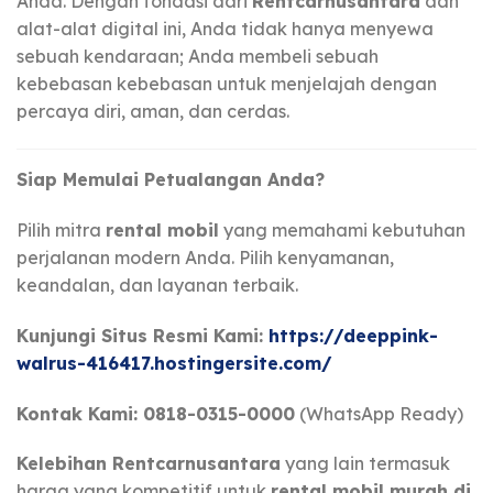
Anda. Dengan fondasi dari
Rentcarnusantara
dan
alat-alat digital ini, Anda tidak hanya menyewa
sebuah kendaraan; Anda membeli sebuah
kebebasan kebebasan untuk menjelajah dengan
percaya diri, aman, dan cerdas.
Siap Memulai Petualangan Anda?
Pilih mitra
rental mobil
yang memahami kebutuhan
perjalanan modern Anda. Pilih kenyamanan,
keandalan, dan layanan terbaik.
Kunjungi Situs Resmi Kami:
https://deeppink-
walrus-416417.hostingersite.com/
Kontak Kami: 0818-0315-0000
(WhatsApp Ready)
Kelebihan Rentcarnusantara
yang lain termasuk
harga yang kompetitif untuk
rental mobil murah di