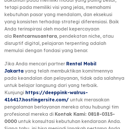
bukanlah pada memiliki modal yang paling besar,
tetapi pada memiliki visi yang jelas, memahami
kebutuhan pasar yang mendalam, dan eksekusi
yang konsisten terhadap strategi diferensiasi. Baik
Anda terinspirasi oleh model kepercayaan
ala
Rentcarnusantara
, pendekatan niche, atau
disruptif digital, pelajaran terpenting adalah
memulai dengan fondasi yang benar.
Jika Anda mencari partner
Rental Mobil
Jakarta
yang telah membuktikan komitmennya
pada keandalan dan pelayanan, tidak ada salahnya
untuk belajar langsung dari yang terbaik.
Kunjungi
https://deeppink-walrus-
416417.hostingersite.com/
untuk merasakan
pengalaman berlayanan mereka atau hubungi tim
profesional mereka di
Kontak Kami: 0818-0315-
0000
untuk konsultasi kebutuhan kendaraan Anda.
Siapa tahu, ini bisa menjadi langkah pertama Anda