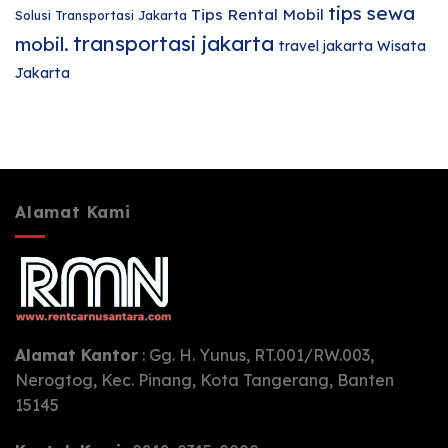
tips sewa
Tips Rental Mobil
Solusi Transportasi Jakarta
transportasi jakarta
mobil.
travel jakarta
Wisata
Jakarta
Alamat Kami
Alamat Kantor
: Gg. H. Yunus, RT.001/RW.003,
Nerogtog, Kec. Pinang, Kota Tangerang, Banten
15145