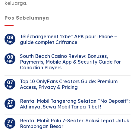
keluarga.
Pos Sebelumnya
Téléchargement 1xbet APK pour iPhone –
08
Agu
guide complet Crifrance
South Beach Casino Review: Bonuses,
08
Agu
Payments, Mobile App & Security Guide for
Canadian Players
Top 10 OnlyFans Creators Guide: Premium
07
Agu
Access, Privacy & Pricing
Rental Mobil Tangerang Selatan “No Deposit”:
27
Jan
Akhirnya, Sewa Mobil Tanpa Ribet!
Rental Mobil Palu 7-Seater: Solusi Tepat Untuk
27
Jan
Rombongan Besar