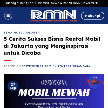
Skip
 Rent Car Nusantara : Sewa & Rental mobil Jakarta Murah Harga Terjangkau,
to
content
Hubungi
SEWA MOBIL JAKARTA
5 Cerita Sukses Bisnis Rental Mobil
di Jakarta yang Menginspirasi
untuk Dicoba
POSTED ON
SEPTEMBER 27, 2025
BY
RENTCARNUSANTARA
27
Sep