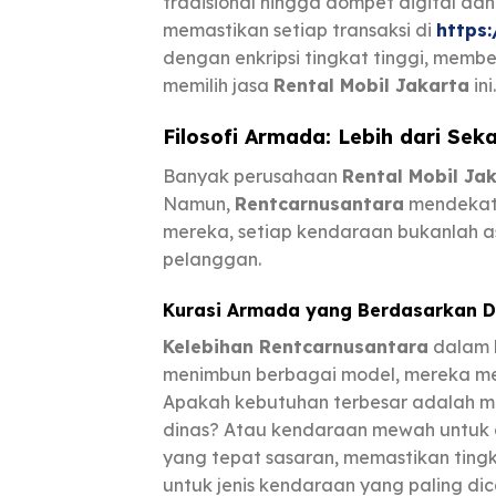
tradisional hingga dompet digital da
memastikan setiap transaksi di
https:
dengan enkripsi tingkat tinggi, memb
memilih jasa
Rental Mobil Jakarta
ini.
Filosofi Armada: Lebih dari Sek
Banyak perusahaan
Rental Mobil Ja
Namun,
Rentcarnusantara
mendekati
mereka, setiap kendaraan bukanlah ase
pelanggan.
Kurasi Armada yang Berdasarkan Da
Kelebihan Rentcarnusantara
dalam h
menimbun berbagai model, mereka me
Apakah kebutuhan terbesar adalah mobi
dinas? Atau kendaraan mewah untuk ac
yang tepat sasaran, memastikan tingka
untuk jenis kendaraan yang paling dica