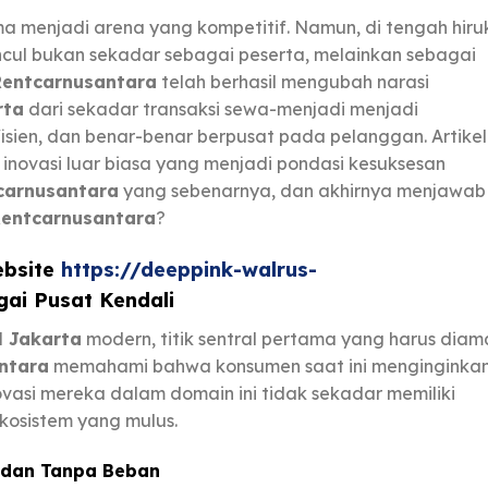
a menjadi arena yang kompetitif. Namun, di tengah hiru
ncul bukan sekadar sebagai peserta, melainkan sebagai
Rentcarnusantara
telah berhasil mengubah narasi
rta
dari sekadar transaksi sewa-menjadi menjadi
fisien, dan benar-benar berpusat pada pelanggan. Artikel
a inovasi luar biasa yang menjadi pondasi kesuksesan
carnusantara
yang sebenarnya, dan akhirnya menjawab
Rentcarnusantara
?
ebsite
https://deeppink-walrus-
ai Pusat Kendali
l Jakarta
modern, titik sentral pertama yang harus diam
ntara
memahami bahwa konsumen saat ini menginginka
novasi mereka dalam domain ini tidak sekadar memiliki
kosistem yang mulus.
 dan Tanpa Beban