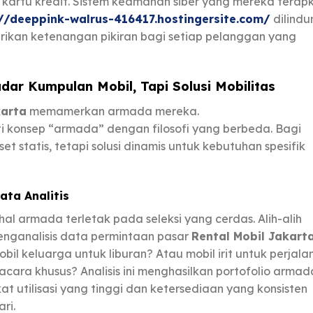
n kartu kredit. Sistem keamanan siber yang mereka terap
//deeppink-walrus-416417.hostingersite.com/
dilindu
erikan ketenangan pikiran bagi setiap pelanggan yang
adar Kumpulan Mobil, Tapi Solusi Mobilitas
karta
memamerkan armada mereka.
 konsep “armada” dengan filosofi yang berbeda. Bagi
t statis, tetapi solusi dinamis untuk kebutuhan spesifik
ta Analitis
al armada terletak pada seleksi yang cerdas. Alih-alih
nganalisis data permintaan pasar
Rental Mobil Jakart
l keluarga untuk liburan? Atau mobil irit untuk perjala
ara khusus? Analisis ini menghasilkan portofolio armad
t utilisasi yang tinggi dan ketersediaan yang konsisten
ri.