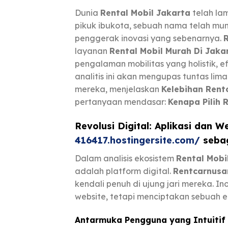
Dunia
Rental Mobil Jakarta
telah lam
pikuk ibukota, sebuah nama telah mu
penggerak inovasi yang sebenarnya.
layanan
Rental Mobil Murah Di Jaka
pengalaman mobilitas yang holistik, e
analitis ini akan mengupas tuntas lim
mereka, menjelaskan
Kelebihan Rent
pertanyaan mendasar:
Kenapa Pilih 
Revolusi Digital: Aplikasi dan W
416417.hostingersite.com/
sebag
Dalam analisis ekosistem
Rental Mobi
adalah platform digital.
Rentcarnusa
kendali penuh di ujung jari mereka. I
website, tetapi menciptakan sebuah e
Antarmuka Pengguna yang Intuitif