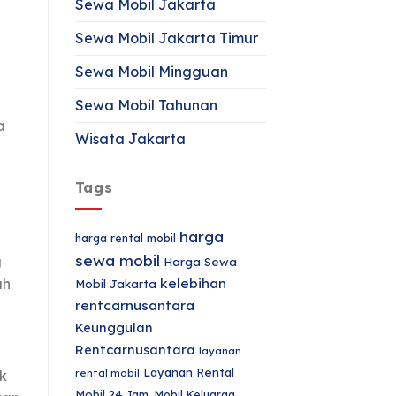
Sewa Mobil Jakarta
Sewa Mobil Jakarta Timur
Sewa Mobil Mingguan
Sewa Mobil Tahunan
a
Wisata Jakarta
Tags
harga
harga rental mobil
sewa mobil
g
Harga Sewa
ah
kelebihan
Mobil Jakarta
rentcarnusantara
Keunggulan
Rentcarnusantara
layanan
Layanan Rental
rental mobil
k
Mobil 24 Jam.
Mobil Keluarga