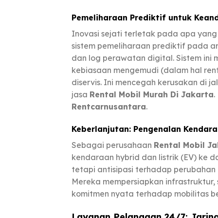
Pemeliharaan Prediktif untuk Kean
Inovasi sejati terletak pada apa yang t
sistem pemeliharaan prediktif pada 
dan log perawatan digital. Sistem ini 
kebiasaan mengemudi (dalam hal rent
diservis. Ini mencegah kerusakan di 
jasa
Rental Mobil Murah Di Jakarta
.
Rentcarnusantara
.
Keberlanjutan: Pengenalan Kendar
Sebagai perusahaan
Rental Mobil J
kendaraan hybrid dan listrik (EV) ke 
tetapi antisipasi terhadap perubahan
Mereka mempersiapkan infrastruktur, s
komitmen nyata terhadap mobilitas be
Layanan Pelanggan 24/7: Jari