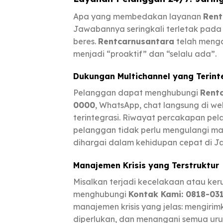
Apa yang membedakan layanan
Rent
Jawabannya seringkali terletak pada
beres.
Rentcarnusantara
telah menga
menjadi “proaktif” dan “selalu ada”.
Dukungan Multichannel yang Terint
Pelanggan dapat menghubungi
Rent
0000
, WhatsApp, chat langsung di web
terintegrasi. Riwayat percakapan pe
pelanggan tidak perlu mengulangi mas
dihargai dalam kehidupan cepat di Ja
Manajemen Krisis yang Terstruktur
Misalkan terjadi kecelakaan atau ker
menghubungi
Kontak Kami: 0818-03
manajemen krisis yang jelas: mengirim
diperlukan, dan menangani semua uru