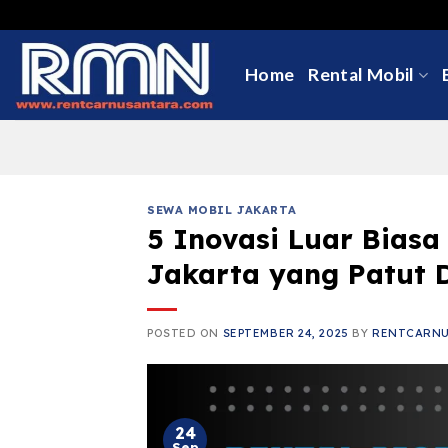
Skip
to
content
Home
Rental Mobil
SEWA MOBIL JAKARTA
5 Inovasi Luar Biasa
Jakarta yang Patut D
POSTED ON
SEPTEMBER 24, 2025
BY
RENTCARN
24
Sep