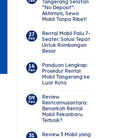
Jan
Tangerang Selatan
“No Deposit”:
Akhirnya, Sewa
Mobil Tanpa Ribet!
Rental Mobil Palu 7-
27
Jan
Seater: Solusi Tepat
Untuk Rombongan
Besar
Panduan Lengkap:
16
Jan
Prosedur Rental
Mobil Tangerang ke
Luar Kota
Review
09
Jan
Rentcarnusantara:
Benarkah Rental
Mobil Pekanbaru
Terbaik?
Review 3 Mobil yang
31