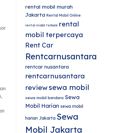
rental mobil murah
Jakarta
Rental Mobil Online
rental
rental mobil terbaik
sor
mobil terpercaya
u
Rent Car
Rentcarnusantara
rentcar nusantara
rentcarnusantara
sewa mobil
review
an
,
Sewa
sewa mobil bandara
Mobil Harian
sewa mobil
an
Sewa
harian Jakarta
Mobil Jakarta