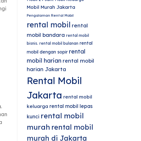
kan
Mobil Murah Jakarta
ngi
Pengalaman Rental Mobil
rental mobil
rental
mobil bandara
rental mobil
rental
bisnis.
rental mobil bulanan
rental
mobil dengan sopir
mobil harian
rental mobil
harian Jakarta
Rental Mobil
Jakarta
rental mobil
rental mobil lepas
keluarga
a
.
rental mobil
nan
kunci
a
murah
rental mobil
murah di Jakarta