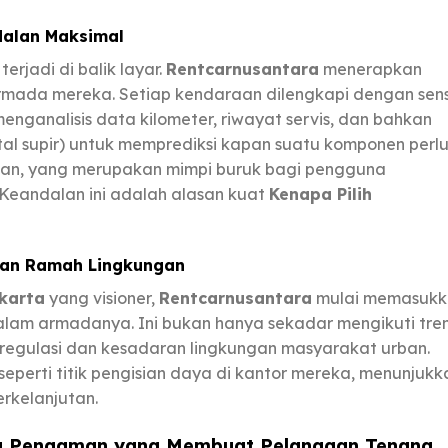
dalan Maksimal
erjadi di balik layar.
Rentcarnusantara
menerapkan
armada mereka. Setiap kendaraan dilengkapi dengan sen
menganalisis data kilometer, riwayat servis, dan bahkan
al supir) untuk memprediksi kapan suatu komponen perl
jalan, yang merupakan mimpi buruk bagi pengguna
 Keandalan ini adalah alasan kuat
Kenapa Pilih
aan Ramah Lingkungan
akarta
yang visioner,
Rentcarnusantara
mulai memasukk
dalam armadanya. Ini bukan hanya sekadar mengikuti tren
 regulasi dan kesadaran lingkungan masyarakat urban.
eperti titik pengisian daya di kantor mereka, menunjukk
rkelanjutan.
ng Pengaman yang Membuat Pelanggan Tenang