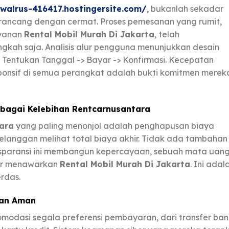
walrus-416417.hostingersite.com/
, bukanlah sekadar
 dirancang dengan cermat. Proses pemesanan yang rumit,
ayanan
Rental Mobil Murah Di Jakarta
, telah
gkah saja. Analisis alur pengguna menunjukkan desain
-> Tentukan Tanggal -> Bayar -> Konfirmasi. Kecepatan
ponsif di semua perangkat adalah bukti komitmen merek
ebagai Kelebihan Rentcarnusantara
ara
yang paling menonjol adalah penghapusan biaya
elanggan melihat total biaya akhir. Tidak ada tambahan
nsparansi ini membangun kepercayaan, sebuah mata uan
dar menawarkan
Rental Mobil Murah Di Jakarta
. Ini adal
erdas.
dan Aman
odasi segala preferensi pembayaran, dari transfer ban