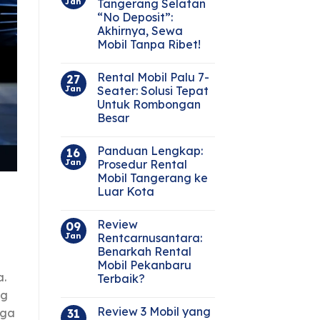
Jan
Tangerang Selatan
“No Deposit”:
Akhirnya, Sewa
Mobil Tanpa Ribet!
Rental Mobil Palu 7-
27
Jan
Seater: Solusi Tepat
Untuk Rombongan
Besar
Panduan Lengkap:
16
Jan
Prosedur Rental
Mobil Tangerang ke
Luar Kota
Review
09
Jan
Rentcarnusantara:
Benarkah Rental
Mobil Pekanbaru
a.
Terbaik?
ng
Review 3 Mobil yang
rga
31