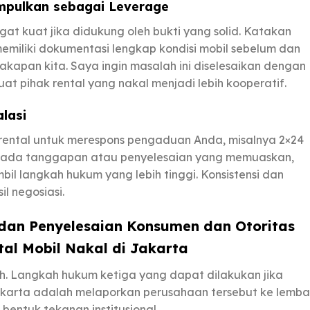
mpulkan sebagai Leverage
gat kuat jika didukung oleh bukti yang solid. Katakan
miliki dokumentasi lengkap kondisi mobil sebelum dan
akapan kita. Saya ingin masalah ini diselesaikan dengan
uat pihak rental yang nakal menjadi lebih kooperatif.
lasi
 rental untuk merespons pengaduan Anda, misalnya 2×24
ak ada tanggapan atau penyelesaian yang memuaskan,
 langkah hukum yang lebih tinggi. Konsistensi dan
l negosiasi.
dan Penyelesaian Konsumen dan Otoritas
tal Mobil Nakal di Jakarta
h. Langkah hukum ketiga yang dapat dilakukan jika
 Jakarta adalah melaporkan perusahaan tersebut ke lemb
bentuk tekanan institusional.