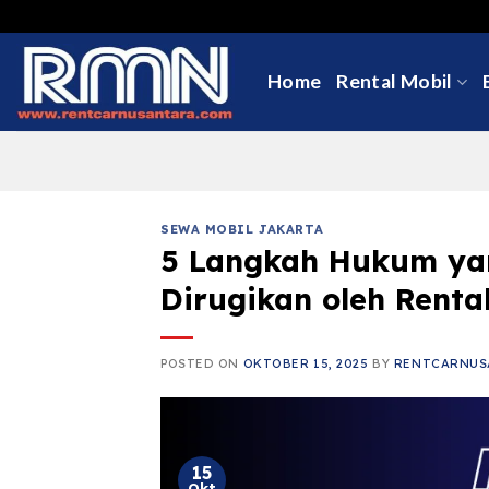
Skip
to
content
Home
Rental Mobil
SEWA MOBIL JAKARTA
5 Langkah Hukum yan
Dirugikan oleh Renta
POSTED ON
OKTOBER 15, 2025
BY
RENTCARNUS
15
Okt