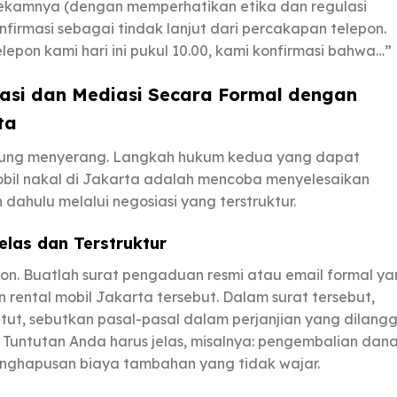
erekamnya (dengan memperhatikan etika dan regulasi
firmasi sebagai tindak lanjut dari percakapan telepon.
epon kami hari ini pukul 10.00, kami konfirmasi bahwa…”
asi dan Mediasi Secara Formal dengan
ta
ngsung menyerang. Langkah hukum kedua yang dapat
 mobil nakal di Jakarta adalah mencoba menyelesaikan
dahulu melalui negosiasi yang terstruktur.
elas dan Terstruktur
on. Buatlah surat pengaduan resmi atau email formal y
rental mobil Jakarta tersebut. Dalam surat tersebut,
ntut, sebutkan pasal-pasal dalam perjanjian yang dilangg
 Tuntutan Anda harus jelas, misalnya: pengembalian dan
enghapusan biaya tambahan yang tidak wajar.