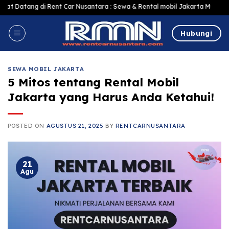
Skip
ang di Rent Car Nusantara : Sewa & Rental mobil Jakarta Murah Harga Terja
to
content
Hubungi
SEWA MOBIL JAKARTA
5 Mitos tentang Rental Mobil
Jakarta yang Harus Anda Ketahui!
POSTED ON
AGUSTUS 21, 2025
BY
RENTCARNUSANTARA
21
Agu