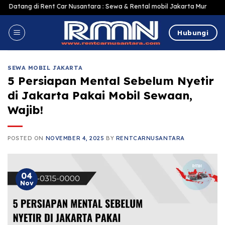
Skip
Rent Car Nusantara : Sewa & Rental mobil Jakarta Murah Harga Terjangkau, 
to
content
Hubungi
SEWA MOBIL JAKARTA
5 Persiapan Mental Sebelum Nyetir
di Jakarta Pakai Mobil Sewaan,
Wajib!
POSTED ON
NOVEMBER 4, 2025
BY
RENTCARNUSANTARA
04
Nov