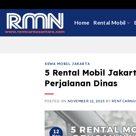
Skip
to
content
Home
Rental Mobil
SEWA MOBIL JAKARTA
5 Rental Mobil Jakar
Perjalanan Dinas
POSTED ON
NOVEMBER 12, 2025
BY
RENTCARNU
12
Nov