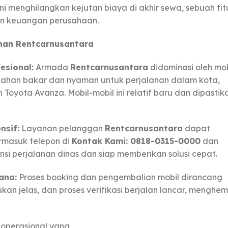
Ini menghilangkan kejutan biaya di akhir sewa, sebuah fit
en keuangan perusahaan.
ihan Rentcarnusantara
esional:
Armada
Rentcarnusantara
didominasi oleh mob
ahan bakar dan nyaman untuk perjalanan dalam kota,
n Toyota Avanza. Mobil-mobil ini relatif baru dan dipastik
nsif:
Layanan pelanggan
Rentcarnusantara
dapat
ermasuk telepon di
Kontak Kami: 0818-0315-0000
dan
 perjalanan dinas dan siap memberikan solusi cepat.
ana:
Proses booking dan pengembalian mobil dirancang
kan jelas, dan proses verifikasi berjalan lancar, menghe
operasional yang