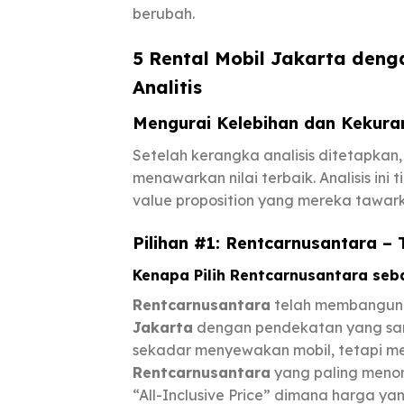
berubah.
5 Rental Mobil Jakarta den
Analitis
Mengurai Kelebihan dan Kekura
Setelah kerangka analisis ditetapkan, m
menawarkan nilai terbaik. Analisis in
value proposition yang mereka tawar
Pilihan #1: Rentcarnusantara – 
Kenapa Pilih Rentcarnusantara seb
Rentcarnusantara
telah membangun p
Jakarta
dengan pendekatan yang san
sekadar menyewakan mobil, tetapi men
Rentcarnusantara
yang paling menon
“All-Inclusive Price” dimana harga ya