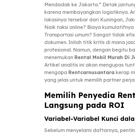
Mendadak ke Jakarta.” Detak jantung 
karena membayangkan logistiknya. An
lokasinya tersebar dari Kuningan, Jak
Naik taksi online? Biaya kumulatifn
Transportasi umum? Sangat tidak ef
dokumen. Inilah titik kritis di mana ja
profesional. Namun, dengan begitu b
menemukan
Rental Mobil Murah Di 
Artikel analitis ini akan mengupas tun
mengapa
Rentcarnusantara
kerap mu
yang jelas untuk memilih partner perja
Memilih Penyedia Ren
Langsung pada ROI
Variabel-Variabel Kunci da
Sebelum menyelami daftarnya, pentin