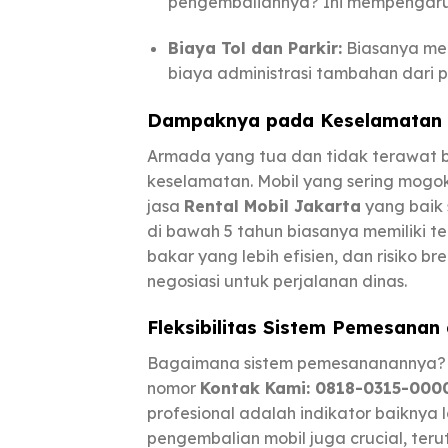
pengembaliannya? Ini mempengaruh
Biaya Tol dan Parkir:
Biasanya men
biaya administrasi tambahan dari
Dampaknya pada Keselamatan
Armada yang tua dan tidak terawat 
keselamatan. Mobil yang sering mog
jasa
Rental Mobil Jakarta
yang baik 
di bawah 5 tahun biasanya memiliki t
bakar yang lebih efisien, dan risiko 
negosiasi untuk perjalanan dinas.
Fleksibilitas Sistem Pemesana
Bagaimana sistem pemesananannya? A
nomor
Kontak Kami: 0818-0315-000
profesional adalah indikator baiknya 
pengembalian mobil juga crucial, ter