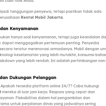
i cash flow Anda.
jadi tanggungan penyewa, tetapi pastikan tidak ada
 perusahaan
Rental Mobil Jakarta
.
 dan Kenyamanan
bukan hanya soal kenyamanan, tetapi juga keandalan d
ok dapat menggagalkan pertemuan penting. Penyedia
secara teratur merenovasi armadanya. Mobil dengan um
eknologi keselamatan yang lebih mutakhir, konsumsi baha
breakdown yang lebih rendah. Ini adalah pertimbangan non
n dan Dukungan Pelanggan
pakah tersedia platform online 24/7? Coba hubungi
0
mereka di luar jam kerja. Respons yang cepat dan
layanan. Fleksibilitas dalam hal pengambilan dan
utama untuk perjalanan dinas yang jadwalnya sering