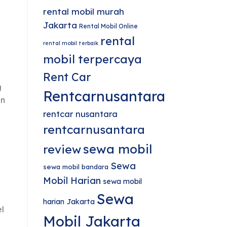
rental mobil murah
Jakarta
Rental Mobil Online
rental
rental mobil terbaik
mobil terpercaya
Rent Car
g
Rentcarnusantara
an
rentcar nusantara
rentcarnusantara
sewa mobil
review
Sewa
sewa mobil bandara
Mobil Harian
sewa mobil
Sewa
harian Jakarta
l
Mobil Jakarta