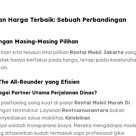
gan Harga Terbaik: Sebuah Perbandingan
ngan Masing-Masing Pilihan
ari kita telusuri lima pilihan
Rental Mobil Jakarta
yan
i tidak hanya berfokus pada harga, tetapi pada keseluruh
kan.
The All-Rounder yang Efisien
agai Partner Utama Perjalanan Dinas?
ositioning yang kuat di pasar
Rental Mobil Murah Di
gat terstruktur. Layanan
Rentcarnusantara
bukan
yediakan solusi mobilitas.
Kelebihan
jol adalah transparansi biaya. Mereka mengadopsi mode
ng ditawarkan sudah termasuk sopir profesional (jika