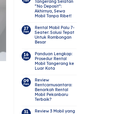
Jan
Tangerang Selatan
“No Deposit”:
Akhirnya, Sewa
Mobil Tanpa Ribet!
Rental Mobil Palu 7-
27
Jan
Seater: Solusi Tepat
Untuk Rombongan
Besar
Panduan Lengkap:
16
Jan
Prosedur Rental
Mobil Tangerang ke
Luar Kota
Review
09
Jan
Rentcarnusantara:
Benarkah Rental
Mobil Pekanbaru
Terbaik?
Review 3 Mobil yang
31