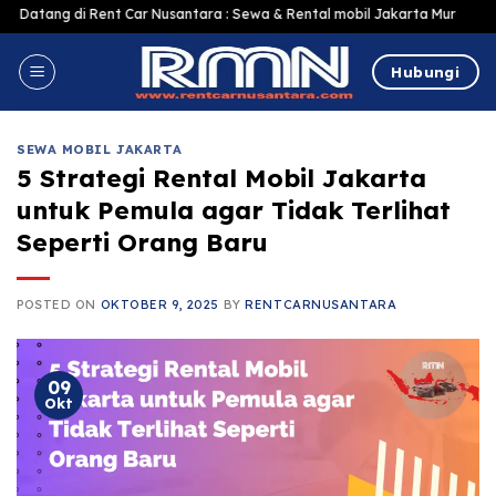
Skip
 Rent Car Nusantara : Sewa & Rental mobil Jakarta Murah Harga Terjangkau,
to
content
Hubungi
SEWA MOBIL JAKARTA
5 Strategi Rental Mobil Jakarta
untuk Pemula agar Tidak Terlihat
Seperti Orang Baru
POSTED ON
OKTOBER 9, 2025
BY
RENTCARNUSANTARA
09
Okt