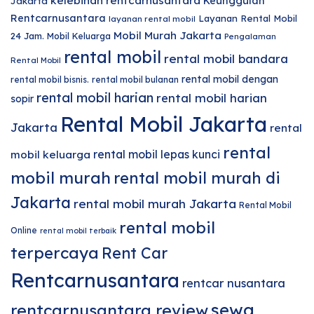
kelebihan rentcarnusantara
Keunggulan
Jakarta
Rentcarnusantara
Layanan Rental Mobil
layanan rental mobil
Mobil Murah Jakarta
24 Jam.
Mobil Keluarga
Pengalaman
rental mobil
rental mobil bandara
Rental Mobil
rental mobil dengan
rental mobil bisnis.
rental mobil bulanan
rental mobil harian
rental mobil harian
sopir
Rental Mobil Jakarta
Jakarta
rental
rental
rental mobil lepas kunci
mobil keluarga
mobil murah
rental mobil murah di
Jakarta
rental mobil murah Jakarta
Rental Mobil
rental mobil
Online
rental mobil terbaik
terpercaya
Rent Car
Rentcarnusantara
rentcar nusantara
sewa
rentcarnusantara review