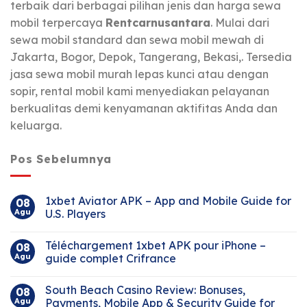
terbaik dari berbagai pilihan jenis dan harga sewa
mobil terpercaya
Rentcarnusantara
. Mulai dari
sewa mobil standard dan sewa mobil mewah di
Jakarta, Bogor, Depok, Tangerang, Bekasi,. Tersedia
jasa sewa mobil murah lepas kunci atau dengan
sopir, rental mobil kami menyediakan pelayanan
berkualitas demi kenyamanan aktifitas Anda dan
keluarga.
Pos Sebelumnya
1xbet Aviator APK – App and Mobile Guide for
08
Agu
U.S. Players
Téléchargement 1xbet APK pour iPhone –
08
Agu
guide complet Crifrance
South Beach Casino Review: Bonuses,
08
Agu
Payments, Mobile App & Security Guide for