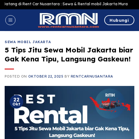
Skip
nt Car Nusantara : Sewa & Rental mobil Jakarta Murah Harga Terjangkau, Te
to
content
Hubungi
SEWA MOBIL JAKARTA
5 Tips Jitu Sewa Mobil Jakarta biar
Gak Kena Tipu, Langsung Gaskeun!
POSTED ON
OKTOBER 22, 2025
BY
RENTCARNUSANTARA
22
Okt