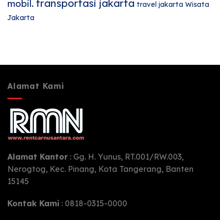
transportasi jakarta
mobil.
travel jakarta
Wisata
Jakarta
Alamat Kami
Alamat Kantor
: Gg. H. Yunus, RT.001/RW.003,
Nerogtog, Kec. Pinang, Kota Tangerang, Banten
15145
Kontak Kami
: 0818-0315-0000