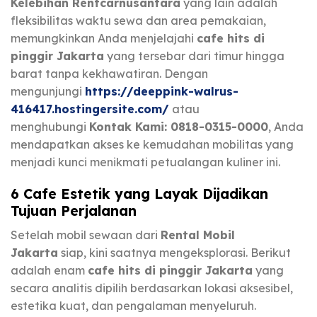
Kelebihan Rentcarnusantara
yang lain adalah
fleksibilitas waktu sewa dan area pemakaian,
memungkinkan Anda menjelajahi
cafe hits di
pinggir Jakarta
yang tersebar dari timur hingga
barat tanpa kekhawatiran. Dengan
mengunjungi
https://deeppink-walrus-
416417.hostingersite.com/
atau
menghubungi
Kontak Kami: 0818-0315-0000
, Anda
mendapatkan akses ke kemudahan mobilitas yang
menjadi kunci menikmati petualangan kuliner ini.
6 Cafe Estetik yang Layak Dijadikan
Tujuan Perjalanan
Setelah mobil sewaan dari
Rental Mobil
Jakarta
siap, kini saatnya mengeksplorasi. Berikut
adalah enam
cafe hits di pinggir Jakarta
yang
secara analitis dipilih berdasarkan lokasi aksesibel,
estetika kuat, dan pengalaman menyeluruh.