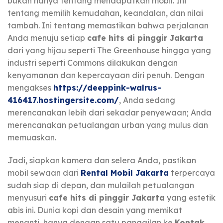
bukan hanya tentang mendapatkan mobil. Ini
tentang memilih kemudahan, keandalan, dan nilai
tambah. Ini tentang memastikan bahwa perjalanan
Anda menuju setiap
cafe hits di pinggir Jakarta
dari yang hijau seperti The Greenhouse hingga yang
industri seperti Commons dilakukan dengan
kenyamanan dan kepercayaan diri penuh. Dengan
mengakses
https://deeppink-walrus-
416417.hostingersite.com/
, Anda sedang
merencanakan lebih dari sekadar penyewaan; Anda
merencanakan petualangan urban yang mulus dan
memuaskan.
Jadi, siapkan kamera dan selera Anda, pastikan
mobil sewaan dari
Rental Mobil Jakarta
terpercaya
sudah siap di depan, dan mulailah petualangan
menyusuri
cafe hits di pinggir Jakarta
yang estetik
abis ini. Dunia kopi dan desain yang memikat
menanti, hanya dengan satu panggilan ke
Kontak