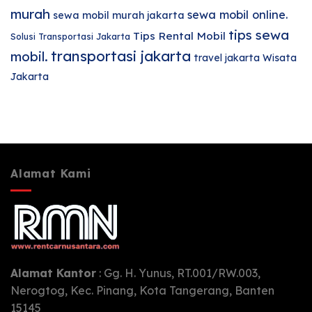
murah
sewa mobil online.
sewa mobil murah jakarta
tips sewa
Tips Rental Mobil
Solusi Transportasi Jakarta
transportasi jakarta
mobil.
travel jakarta
Wisata
Jakarta
Alamat Kami
Alamat Kantor
: Gg. H. Yunus, RT.001/RW.003,
Nerogtog, Kec. Pinang, Kota Tangerang, Banten
15145