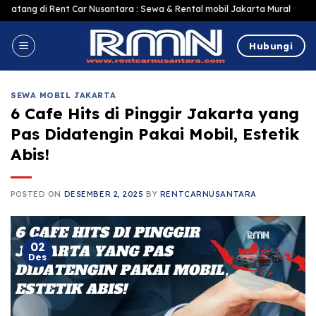
Skip
nt Car Nusantara : Sewa & Rental mobil Jakarta Murah Harga Terjangkau, Te
to
content
Hubungi
SEWA MOBIL JAKARTA
6 Cafe Hits di Pinggir Jakarta yang
Pas Didatengin Pakai Mobil, Estetik
Abis!
POSTED ON
DESEMBER 2, 2025
BY
RENTCARNUSANTARA
02
Des