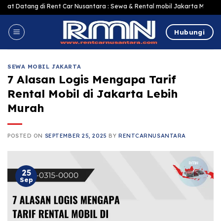
Skip
ng di Rent Car Nusantara : Sewa & Rental mobil Jakarta Murah Harga Terjan
to
content
Hubungi
SEWA MOBIL JAKARTA
7 Alasan Logis Mengapa Tarif
Rental Mobil di Jakarta Lebih
Murah
POSTED ON
SEPTEMBER 25, 2025
BY
RENTCARNUSANTARA
25
Sep