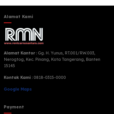
Alamat Kami
Alamat Kantor
: Gg. H. Yunus, RT.001/RW.003,
Nerogtog, Kec. Pinang, Kota Tangerang, Banten
15145
Kontak Kami
: 0818-0315-0000
Google Maps
Payment