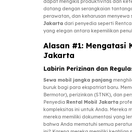
dapat mengikis produktivitas dan keten
datang dengan serangkaian tantangan 
perawatan, dan keharusan menyewa so
Jakarta
dari penyedia seperti Rentca
yang elegan antara kepemilikan penu
Alasan #1: Mengatasi 
Jakarta
Labirin Perizinan dan Regul
Sewa mobil jangka panjang
menghila
buruk bagi para ekspatriat baru. Me
Bermotor), perizinkan (STNK), dan per
Penyedia
Rental Mobil Jakarta
profe
kompleksitas ini untuk Anda. Merek
mereka memiliki dokumentasi yang le
bahwa Anda mematuhi semua peratur
ini? Karena mereka memiliki keahlia