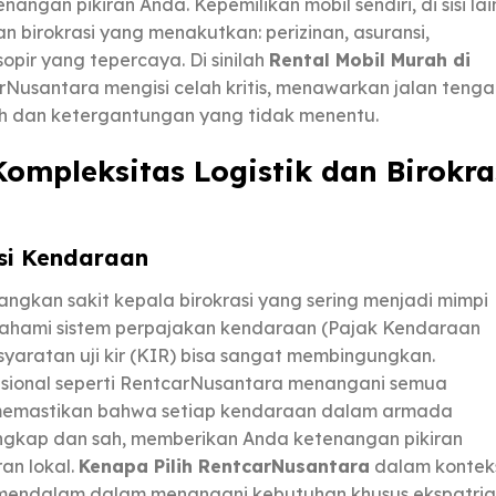
angan pikiran Anda. Kepemilikan mobil sendiri, di sisi lai
birokrasi yang menakutkan: perizinan, asuransi,
pir yang tepercaya. Di sinilah
Rental Mobil Murah di
rNusantara mengisi celah kritis, menawarkan jalan tenga
h dan ketergantungan yang tidak menentu.
Kompleksitas Logistik dan Birokra
asi Kendaraan
ngkan sakit kepala birokrasi yang sering menjadi mimpi
mahami sistem perpajakan kendaraan (Pajak Kendaraan
syaratan uji kir (KIR) bisa sangat membingungkan.
sional seperti RentcarNusantara menangani semua
a memastikan bahwa setiap kendaraan dalam armada
ngkap dan sah, memberikan Anda ketenangan pikiran
an lokal.
Kenapa Pilih RentcarNusantara
dalam kontek
n mendalam dalam menangani kebutuhan khusus ekspatria