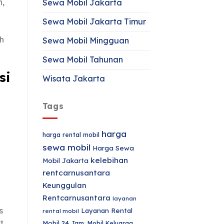
n,
Sewa Mobil Jakarta
Sewa Mobil Jakarta Timur
h
Sewa Mobil Mingguan
Sewa Mobil Tahunan
si
Wisata Jakarta
Tags
harga
harga rental mobil
sewa mobil
Harga Sewa
kelebihan
Mobil Jakarta
rentcarnusantara
Keunggulan
Rentcarnusantara
layanan
s
Layanan Rental
rental mobil
t,
Mobil 24 Jam.
Mobil Keluarga