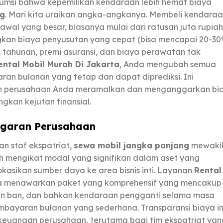
sumsi bahwa kepemilikan kendaraan lebih hemat biaya
ng
. Mari kita uraikan angka-angkanya. Membeli kendara
al yang besar, biasanya mulai dari ratusan juta rupiah
gkan biaya penyusutan yang cepat (bisa mencapai 20-3
 tahunan, premi asuransi, dan biaya perawatan tak
ental Mobil Murah Di Jakarta
, Anda mengubah semua
ran bulanan yang tetap dan dapat diprediksi. Ini
 perusahaan Anda meramalkan dan menganggarkan bi
gkan kejutan finansial.
ggaran Perusahaan
n staf ekspatriat,
sewa mobil jangka panjang
mewakil
alih mengikat modal yang signifikan dalam aset yang
asikan sumber daya ke area bisnis inti. Layanan
Rental
a menawarkan paket yang komprehensif yang mencakup
ian ban, dan bahkan kendaraan pengganti selama masa
bayaran bulanan yang sederhana. Transparansi biaya in
keuangan perusahaan, terutama bagi tim ekspatriat yan