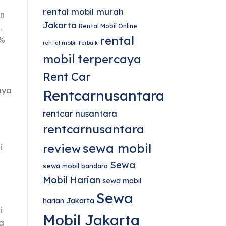
rental mobil murah
an
Jakarta
Rental Mobil Online
.
rental
0%
rental mobil terbaik
mobil terpercaya
Rent Car
aya
Rentcarnusantara
rentcar nusantara
rentcarnusantara
sewa mobil
review
i
Sewa
sewa mobil bandara
Mobil Harian
sewa mobil
Sewa
harian Jakarta
i
Mobil Jakarta
g