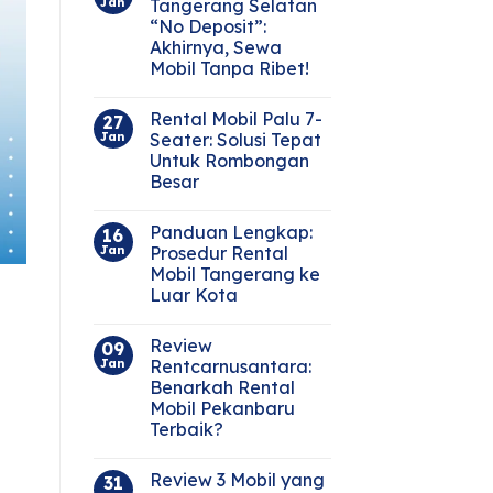
Jan
Tangerang Selatan
“No Deposit”:
Akhirnya, Sewa
Mobil Tanpa Ribet!
Rental Mobil Palu 7-
27
Jan
Seater: Solusi Tepat
Untuk Rombongan
Besar
Panduan Lengkap:
16
Jan
Prosedur Rental
Mobil Tangerang ke
Luar Kota
Review
09
Jan
Rentcarnusantara:
Benarkah Rental
Mobil Pekanbaru
Terbaik?
Review 3 Mobil yang
31