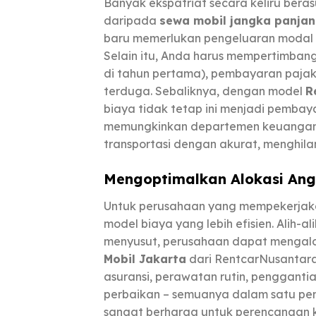
Banyak ekspatriat secara keliru bera
daripada
sewa mobil jangka panja
baru memerlukan pengeluaran modal aw
Selain itu, Anda harus mempertimban
di tahun pertama), pembayaran pajak
terduga. Sebaliknya, dengan model
R
biaya tidak tetap ini menjadi pembaya
memungkinkan departemen keuangan
transportasi dengan akurat, menghilan
Mengoptimalkan Alokasi An
Untuk perusahaan yang mempekerjaka
model biaya yang lebih efisien. Alih-
menyusut, perusahaan dapat mengalok
Mobil Jakarta
dari RentcarNusantar
asuransi, perawatan rutin, penggant
perbaikan – semuanya dalam satu pem
sangat berharga untuk perencanaan 