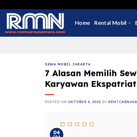
Skip
to
content
Home
Rental Mobil
SEWA MOBIL JAKARTA
7 Alasan Memilih Se
Karyawan Ekspatriat
POSTED ON
OKTOBER 4, 2025
BY
RENTCARNUS
04
Okt