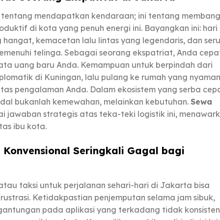
 tentang mendapatkan kendaraan; ini tentang memban
uktif di kota yang penuh energi ini. Bayangkan ini: hari
hangat, kemacetan lalu lintas yang legendaris, dan ser
memenuhi telinga. Sebagai seorang ekspatriat, Anda cepa
ata uang baru Anda. Kemampuan untuk berpindah dari
iplomatik di Kuningan, lalu pulang ke rumah yang nyaman
itas pengalaman Anda. Dalam ekosistem yang serba cep
g andal bukanlah kemewahan, melainkan kebutuhan.
Sewa
 jawaban strategis atas teka-teki logistik ini, menawar
tas ibu kota.
 Konvensional Seringkali Gagal bagi
au taksi untuk perjalanan sehari-hari di Jakarta bisa
strasi. Ketidakpastian penjemputan selama jam sibuk,
rgantungan pada aplikasi yang terkadang tidak konsisten