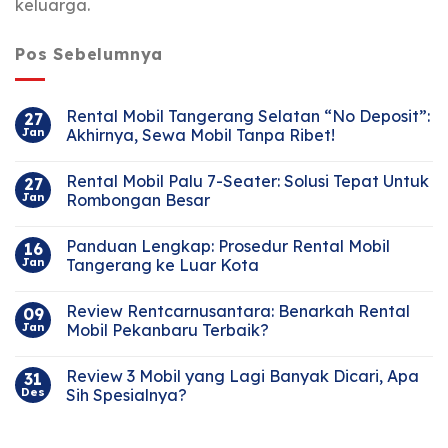
keluarga.
Pos Sebelumnya
Rental Mobil Tangerang Selatan “No Deposit”:
27
Jan
Akhirnya, Sewa Mobil Tanpa Ribet!
Rental Mobil Palu 7-Seater: Solusi Tepat Untuk
27
Jan
Rombongan Besar
Panduan Lengkap: Prosedur Rental Mobil
16
Jan
Tangerang ke Luar Kota
Review Rentcarnusantara: Benarkah Rental
09
Jan
Mobil Pekanbaru Terbaik?
Review 3 Mobil yang Lagi Banyak Dicari, Apa
31
Des
Sih Spesialnya?