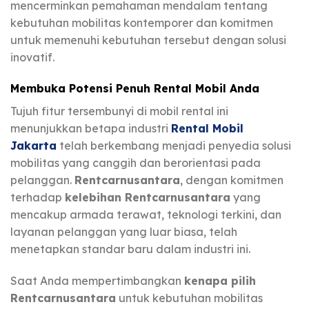
mencerminkan pemahaman mendalam tentang
kebutuhan mobilitas kontemporer dan komitmen
untuk memenuhi kebutuhan tersebut dengan solusi
inovatif.
Membuka Potensi Penuh Rental Mobil Anda
Tujuh fitur tersembunyi di mobil rental ini
menunjukkan betapa industri
Rental Mobil
Jakarta
telah berkembang menjadi penyedia solusi
mobilitas yang canggih dan berorientasi pada
pelanggan.
Rentcarnusantara
, dengan komitmen
terhadap
kelebihan Rentcarnusantara
yang
mencakup armada terawat, teknologi terkini, dan
layanan pelanggan yang luar biasa, telah
menetapkan standar baru dalam industri ini.
Saat Anda mempertimbangkan
kenapa pilih
Rentcarnusantara
untuk kebutuhan mobilitas