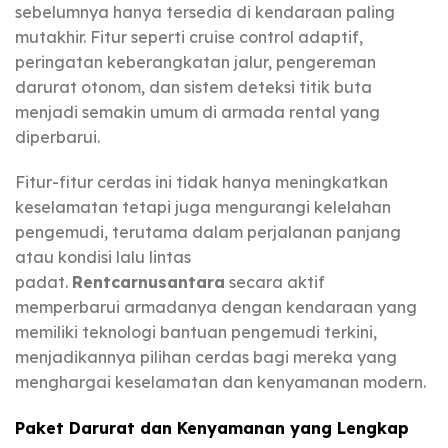
sebelumnya hanya tersedia di kendaraan paling
mutakhir. Fitur seperti cruise control adaptif,
peringatan keberangkatan jalur, pengereman
darurat otonom, dan sistem deteksi titik buta
menjadi semakin umum di armada rental yang
diperbarui.
Fitur-fitur cerdas ini tidak hanya meningkatkan
keselamatan tetapi juga mengurangi kelelahan
pengemudi, terutama dalam perjalanan panjang
atau kondisi lalu lintas
padat.
Rentcarnusantara
secara aktif
memperbarui armadanya dengan kendaraan yang
memiliki teknologi bantuan pengemudi terkini,
menjadikannya pilihan cerdas bagi mereka yang
menghargai keselamatan dan kenyamanan modern.
Paket Darurat dan Kenyamanan yang Lengkap