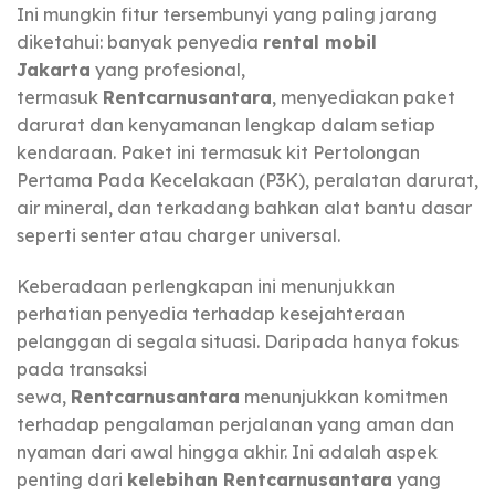
Ini mungkin fitur tersembunyi yang paling jarang
diketahui: banyak penyedia
rental mobil
Jakarta
yang profesional,
termasuk
Rentcarnusantara
, menyediakan paket
darurat dan kenyamanan lengkap dalam setiap
kendaraan. Paket ini termasuk kit Pertolongan
Pertama Pada Kecelakaan (P3K), peralatan darurat,
air mineral, dan terkadang bahkan alat bantu dasar
seperti senter atau charger universal.
Keberadaan perlengkapan ini menunjukkan
perhatian penyedia terhadap kesejahteraan
pelanggan di segala situasi. Daripada hanya fokus
pada transaksi
sewa,
Rentcarnusantara
menunjukkan komitmen
terhadap pengalaman perjalanan yang aman dan
nyaman dari awal hingga akhir. Ini adalah aspek
penting dari
kelebihan Rentcarnusantara
yang