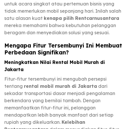
untuk acara singkat atau pertemuan bisnis yang
tidak memerlukan mobil sepanjang hari. Inilah salah
satu alasan kuat
kenapa pilih Rentcarnusantara
mereka memahami bahwa kebutuhan pelanggan
beragam dan menyediakan solusi yang sesuai.
Mengapa Fitur Tersembunyi Ini Membuat
Perbedaan Signifikan?
Meningkatkan Nilai Rental Mobil Murah di
Jakarta
Fitur-fitur tersembunyi ini mengubah persepsi
tentang
rental mobil murah di Jakarta
dari
sekadar transportasi dasar menjadi pengalaman
berkendara yang bernilai tambah. Dengan
memanfaatkan fitur-fitur ini, pelanggan
mendapatkan lebih banyak manfaat dari setiap
rupiah yang dikeluarkan.
Kelebihan