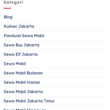
Kategori
Blog
Kuliner Jakarta
Panduan Sewa Mobil
Sewa Bus Jakarta
Sewa Elf Jakarta
Sewa Mobil
Sewa Mobil Bulanan
Sewa Mobil Harian
Sewa Mobil Jakarta
Sewa Mobil Jakarta Timur