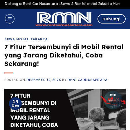
Skip
 Rent Car Nusantara : Sewa & Rental mobil Jakarta Murah Harga Terjangkau,
to
content
Hubungi
SEWA MOBIL JAKARTA
7 Fitur Tersembunyi di Mobil Rental
yang Jarang Diketahui, Coba
Sekarang!
POSTED ON
DESEMBER 19, 2025
BY
RENTCARNUSANTARA
19
Des