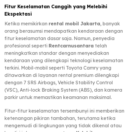
Fitur Keselamatan Canggih yang Melebihi
Ekspektasi
Ketika memikirkan
rental mobil Jakarta
, banyak
orang berasumsi mendapatkan kendaraan dengan
fitur keselamatan dasar saja. Namun, penyedia
profesional seperti
Rentcarnusantara
telah
meningkatkan standar dengan menyediakan
kendaraan yang dilengkapi teknologi keselamatan
terkini. Mobil-mobil seperti Toyota Camry yang
ditawarkan di layanan rental premium dilengkapi
dengan 7 SRS Airbags, Vehicle Stability Control
(VSC), Anti-lock Braking System (ABS), dan kamera
parkir untuk memastikan keamanan maksimal.
Fitur-fitur keselamatan tersembunyi ini memberikan
ketenangan pikiran tambahan, terutama ketika
mengemudi di lingkungan yang tidak dikenal atau