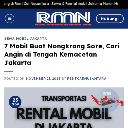
Skip
Car Nusantara : Sewa & Rental mobil Jakarta Murah Harga Terjangkau, Terle
to
content
Hubungi
SEWA MOBIL JAKARTA
7 Mobil Buat Nongkrong Sore, Cari
Angin di Tengah Kemacetan
Jakarta
POSTED ON
NOVEMBER 23, 2025
BY
RENTCARNUSANTARA
23
Nov