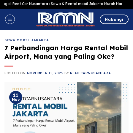
Skip
ar Nusantara : Sewa & Rental mobil Jakarta Murah Harga Terjangkau, Terlen
to
content
Hubungi
SEWA MOBIL JAKARTA
7 Perbandingan Harga Rental Mobil
Airport, Mana yang Paling Oke?
POSTED ON
NOVEMBER 11, 2025
BY
RENTCARNUSANTARA
11
Nov