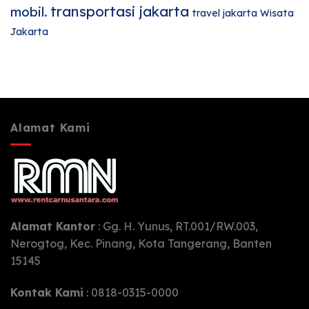
transportasi jakarta
mobil.
travel jakarta
Wisata
Jakarta
Alamat Kami
Alamat Kantor
: Gg. H. Yunus, RT.001/RW.003,
Nerogtog, Kec. Pinang, Kota Tangerang, Banten
15145
Kontak Kami
: 0818-0315-0000