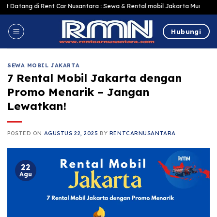
Skip
 di Rent Car Nusantara : Sewa & Rental mobil Jakarta Murah Harga Terjangk
to
content
Hubungi
SEWA MOBIL JAKARTA
7 Rental Mobil Jakarta dengan
Promo Menarik – Jangan
Lewatkan!
POSTED ON
AGUSTUS 22, 2025
BY
RENTCARNUSANTARA
22
Agu