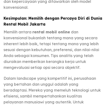
dan kepercayaan yang ditawarkan oleh model
konvensional.
Kesimpulan: Memilih dengan Percaya Diri di Dunia
Rental Mobil Jakarta
Memilih antara
rental mobil online
dan
konvensional bukanlah tentang mana yang secara
inherent lebih baik, tetapi tentang mana yang lebih
sesuai dengan kebutuhan, preferensi, dan nilai-nilai
Anda sebagai konsumen. Tips analitis yang telah
diuraikan memberikan kerangka kerja untuk
mengevaluasi setiap opsi secara objektif.
Dalam landscape yang kompetitif ini, perusahaan
yang bertahan dan unggul adalah yang
beradaptasi. Mereka yang memeluh teknologi untuk
efisiensi, sambil mempertahankan kualitas
pelayanan manusiawi yang autentik. Untuk