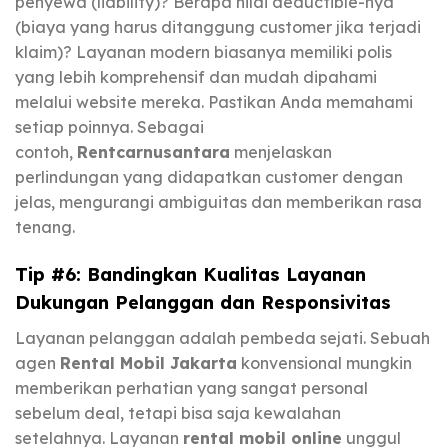
penyewa (liability)? Berapa nilai deductible-nya
(biaya yang harus ditanggung customer jika terjadi
klaim)? Layanan modern biasanya memiliki polis
yang lebih komprehensif dan mudah dipahami
melalui website mereka. Pastikan Anda memahami
setiap poinnya. Sebagai
contoh,
Rentcarnusantara
menjelaskan
perlindungan yang didapatkan customer dengan
jelas, mengurangi ambiguitas dan memberikan rasa
tenang.
Tip #6: Bandingkan Kualitas Layanan
Dukungan Pelanggan dan Responsivitas
Layanan pelanggan adalah pembeda sejati. Sebuah
agen
Rental Mobil Jakarta
konvensional mungkin
memberikan perhatian yang sangat personal
sebelum deal, tetapi bisa saja kewalahan
setelahnya. Layanan
rental mobil online
unggul