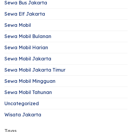
Sewa Bus Jakarta
Sewa Elf Jakarta
Sewa Mobil
Sewa Mobil Bulanan
Sewa Mobil Harian
Sewa Mobil Jakarta
Sewa Mobil Jakarta Timur
Sewa Mobil Mingguan
Sewa Mobil Tahunan
Uncategorized
Wisata Jakarta
Tags