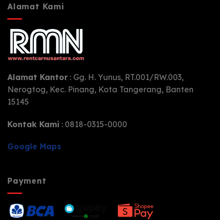
Alamat Kami
Alamat Kantor
: Gg. H. Yunus, RT.001/RW.003,
Nerogtog, Kec. Pinang, Kota Tangerang, Banten
15145
Kontak Kami
: 0818-0315-0000
Google Maps
Payment