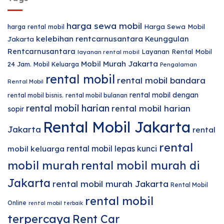
harga sewa mobil
harga rental mobil
Harga Sewa Mobil
kelebihan rentcarnusantara
Keunggulan
Jakarta
Rentcarnusantara
Layanan Rental Mobil
layanan rental mobil
Mobil Murah Jakarta
24 Jam.
Mobil Keluarga
Pengalaman
rental mobil
rental mobil bandara
Rental Mobil
rental mobil dengan
rental mobil bisnis.
rental mobil bulanan
rental mobil harian
rental mobil harian
sopir
Rental Mobil Jakarta
Jakarta
rental
rental
rental mobil lepas kunci
mobil keluarga
mobil murah
rental mobil murah di
Jakarta
rental mobil murah Jakarta
Rental Mobil
rental mobil
Online
rental mobil terbaik
terpercaya
Rent Car