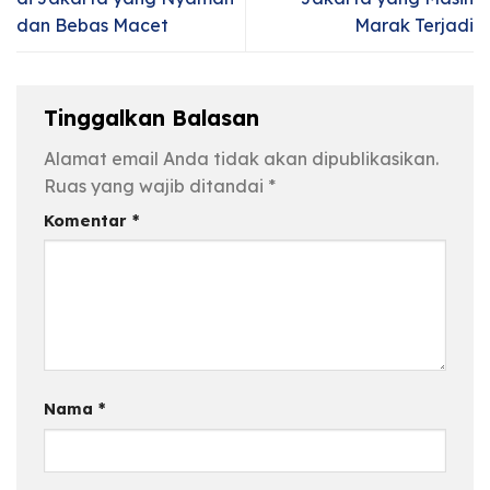
dan Bebas Macet
Marak Terjadi
Tinggalkan Balasan
Alamat email Anda tidak akan dipublikasikan.
Ruas yang wajib ditandai
*
Komentar
*
Nama
*