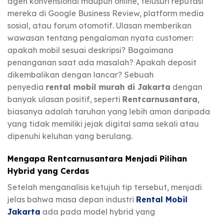
agen konvensional maupun online, telusuri reputasi
mereka di Google Business Review, platform media
sosial, atau forum otomotif. Ulasan memberikan
wawasan tentang pengalaman nyata customer:
apakah mobil sesuai deskripsi? Bagaimana
penanganan saat ada masalah? Apakah deposit
dikembalikan dengan lancar? Sebuah
penyedia
rental mobil murah di Jakarta
dengan
banyak ulasan positif, seperti
Rentcarnusantara
,
biasanya adalah taruhan yang lebih aman daripada
yang tidak memiliki jejak digital sama sekali atau
dipenuhi keluhan yang berulang.
Mengapa Rentcarnusantara Menjadi Pilihan
Hybrid yang Cerdas
Setelah menganalisis ketujuh tip tersebut, menjadi
jelas bahwa masa depan industri
Rental Mobil
Jakarta
ada pada model hybrid yang