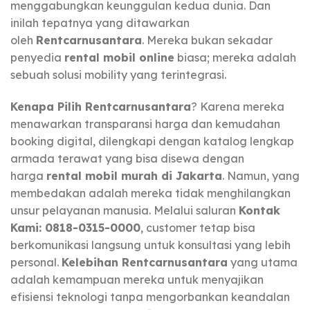
menggabungkan keunggulan kedua dunia. Dan
inilah tepatnya yang ditawarkan
oleh
Rentcarnusantara
. Mereka bukan sekadar
penyedia
rental mobil online
biasa; mereka adalah
sebuah solusi mobility yang terintegrasi.
Kenapa Pilih Rentcarnusantara
? Karena mereka
menawarkan transparansi harga dan kemudahan
booking digital, dilengkapi dengan katalog lengkap
armada terawat yang bisa disewa dengan
harga
rental mobil murah di Jakarta
. Namun, yang
membedakan adalah mereka tidak menghilangkan
unsur pelayanan manusia. Melalui saluran
Kontak
Kami: 0818-0315-0000
, customer tetap bisa
berkomunikasi langsung untuk konsultasi yang lebih
personal.
Kelebihan Rentcarnusantara
yang utama
adalah kemampuan mereka untuk menyajikan
efisiensi teknologi tanpa mengorbankan keandalan