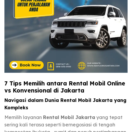
7 Tips Memilih antara Rental Mobil Online
vs Konvensional di Jakarta
Navigasi dalam Dunia Rental Mobil Jakarta yang
Kompleks
Memilih layanan
Rental Mobil Jakarta
yang tepat
sering kali terasa seperti bernegosiasi di tengah