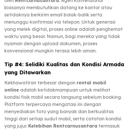
oleh
Rentcarnusantara
. Agen konvensional
biasanya membutuhkan datang ke kantor atau
setidaknya berkirim email bolak-balik serta
menunggu konfirmasi via telepon. Untuk generasi
yang melek digital, proses online adalah penghemat
waktu yang besar. Namun, bagi mereka yang tidak
nyaman dengan upload dokumen, proses
konvensional mungkin terasa lebih aman.
Tip #4: Selidiki Kualitas dan Kondisi Armada
yang Ditawarkan
Kekhawatiran terbesar dengan
rental mobil
online
adalah ketidakmampuan untuk melihat
kondisi fisik mobil secara langsung sebelum booking.
Platform terpercaya mengatasi ini dengan
menyediakan foto yang banyak dan berkualitas
tinggi dari setiap sudut mobil, serta catatan kondisi
yang jujur.
Kelebihan Rentcarnusantara
termasuk