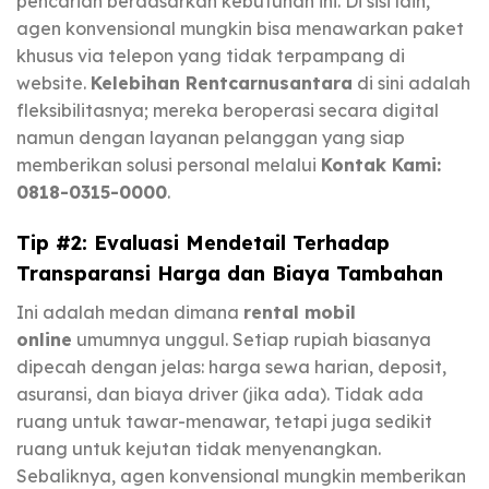
pencarian berdasarkan kebutuhan ini. Di sisi lain,
agen konvensional mungkin bisa menawarkan paket
khusus via telepon yang tidak terpampang di
website.
Kelebihan Rentcarnusantara
di sini adalah
fleksibilitasnya; mereka beroperasi secara digital
namun dengan layanan pelanggan yang siap
memberikan solusi personal melalui
Kontak Kami:
0818-0315-0000
.
Tip #2: Evaluasi Mendetail Terhadap
Transparansi Harga dan Biaya Tambahan
Ini adalah medan dimana
rental mobil
online
umumnya unggul. Setiap rupiah biasanya
dipecah dengan jelas: harga sewa harian, deposit,
asuransi, dan biaya driver (jika ada). Tidak ada
ruang untuk tawar-menawar, tetapi juga sedikit
ruang untuk kejutan tidak menyenangkan.
Sebaliknya, agen konvensional mungkin memberikan