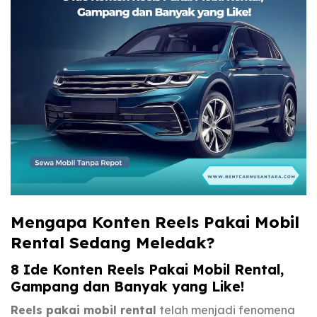
Mengapa Konten Reels Pakai Mobil
Rental Sedang Meledak?
8 Ide Konten Reels Pakai Mobil Rental,
Gampang dan Banyak yang Like!
Reels pakai mobil rental
telah menjadi fenomena