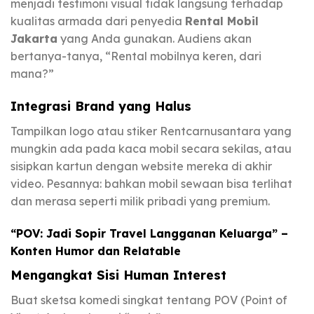
menjadi testimoni visual tidak langsung terhadap
kualitas armada dari penyedia
Rental Mobil
Jakarta
yang Anda gunakan. Audiens akan
bertanya-tanya, “Rental mobilnya keren, dari
mana?”
Integrasi Brand yang Halus
Tampilkan logo atau stiker Rentcarnusantara yang
mungkin ada pada kaca mobil secara sekilas, atau
sisipkan kartun dengan website mereka di akhir
video. Pesannya: bahkan mobil sewaan bisa terlihat
dan merasa seperti milik pribadi yang premium.
“POV: Jadi Sopir Travel Langganan Keluarga” –
Konten Humor dan Relatable
Mengangkat Sisi Human Interest
Buat sketsa komedi singkat tentang POV (Point of