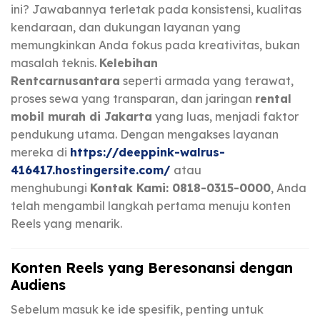
ini? Jawabannya terletak pada konsistensi, kualitas
kendaraan, dan dukungan layanan yang
memungkinkan Anda fokus pada kreativitas, bukan
masalah teknis.
Kelebihan
Rentcarnusantara
seperti armada yang terawat,
proses sewa yang transparan, dan jaringan
rental
mobil murah di Jakarta
yang luas, menjadi faktor
pendukung utama. Dengan mengakses layanan
mereka di
https://deeppink-walrus-
416417.hostingersite.com/
atau
menghubungi
Kontak Kami: 0818-0315-0000
, Anda
telah mengambil langkah pertama menuju konten
Reels yang menarik.
Konten Reels yang Beresonansi dengan
Audiens
Sebelum masuk ke ide spesifik, penting untuk