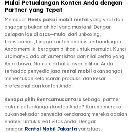
Mulai Petualangan Konten Anda dengan
Partner yang Tepat
Membuat
Reels pakai mobil rental
yang viral dan
engaging bukanlah hal yang mustahil. Dengan
delapan ide di atas—mulai dari unboxing,
transformasi, hingga konten analitis perbandingan
Anda memiliki beragam pilihan untuk memulai. Kunci
utamanya adalah autentisitas dan nilai cerita yang
Anda bawa. Namun, di balik layar, pilihan Anda
terhadap penyedia jasa
rental mobil
akan sangat
menentukan kelancaran produksi dan kesan
profesional dari konten Anda.
Kenapa pilih Rentcarnusantara
sebagai partner
dalam petualangan konten Anda? Karena mereka
bukan sekadar penyedia kendaraan; mereka adalah
enabler untuk kreativitas Anda. Dengan
jaringan
Rental Mobil Jakarta
yang luas,