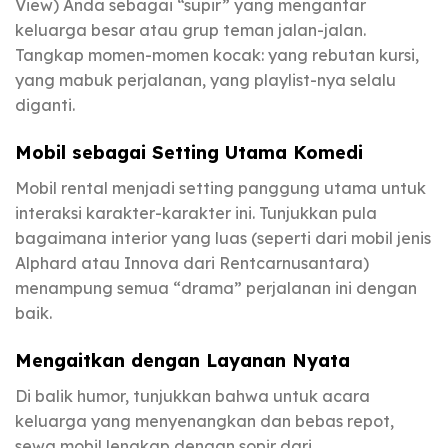
View) Anda sebagai “supir” yang mengantar
keluarga besar atau grup teman jalan-jalan.
Tangkap momen-momen kocak: yang rebutan kursi,
yang mabuk perjalanan, yang playlist-nya selalu
diganti.
Mobil sebagai Setting Utama Komedi
Mobil rental menjadi setting panggung utama untuk
interaksi karakter-karakter ini. Tunjukkan pula
bagaimana interior yang luas (seperti dari mobil jenis
Alphard atau Innova dari Rentcarnusantara)
menampung semua “drama” perjalanan ini dengan
baik.
Mengaitkan dengan Layanan Nyata
Di balik humor, tunjukkan bahwa untuk acara
keluarga yang menyenangkan dan bebas repot,
sewa mobil lengkap dengan sopir dari