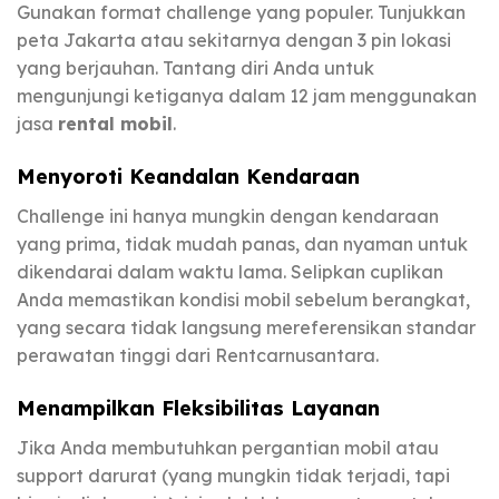
Gunakan format challenge yang populer. Tunjukkan
peta Jakarta atau sekitarnya dengan 3 pin lokasi
yang berjauhan. Tantang diri Anda untuk
mengunjungi ketiganya dalam 12 jam menggunakan
jasa
rental mobil
.
Menyoroti Keandalan Kendaraan
Challenge ini hanya mungkin dengan kendaraan
yang prima, tidak mudah panas, dan nyaman untuk
dikendarai dalam waktu lama. Selipkan cuplikan
Anda memastikan kondisi mobil sebelum berangkat,
yang secara tidak langsung mereferensikan standar
perawatan tinggi dari Rentcarnusantara.
Menampilkan Fleksibilitas Layanan
Jika Anda membutuhkan pergantian mobil atau
support darurat (yang mungkin tidak terjadi, tapi