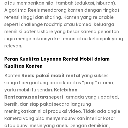
atau memberikan nilai tambah (edukasi, hiburan).
Algoritma Reels mendorong konten dengan tingkat
retensi tinggi dan sharing. Konten yang relatable
seperti challenge roadtrip atau komedi keluarga
memiliki potensi share yang besar karena penonton
ingin mengirimkannya ke teman atau kelompok yang
relevan.
Peran Kualitas Layanan Rental Mobil dalam
Kualitas Konten
Konten
Reels pakai mobil rental
yang sukses
sangat bergantung pada kualitas “prop” utama,
yaitu mobil itu sendiri.
Kelebihan
Rentcarnusantara
seperti armada yang updated,
bersih, dan siap pakai secara langsung
meningkatkan nilai produksi video. Tidak ada angle
kamera yang bisa menyembunyikan interior kotor
atau bunyi mesin yang aneh. Dengan demikian,