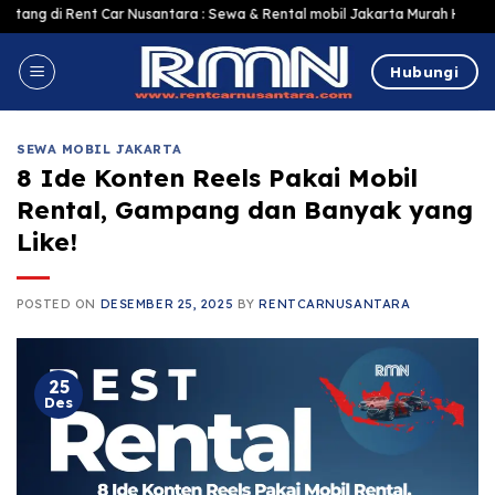
Skip
 Car Nusantara : Sewa & Rental mobil Jakarta Murah Harga Terjangkau, Ter
to
content
Hubungi
SEWA MOBIL JAKARTA
8 Ide Konten Reels Pakai Mobil
Rental, Gampang dan Banyak yang
Like!
POSTED ON
DESEMBER 25, 2025
BY
RENTCARNUSANTARA
25
Des