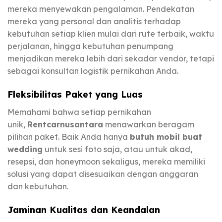
mereka menyewakan pengalaman. Pendekatan
mereka yang personal dan analitis terhadap
kebutuhan setiap klien mulai dari rute terbaik, waktu
perjalanan, hingga kebutuhan penumpang
menjadikan mereka lebih dari sekadar vendor, tetapi
sebagai konsultan logistik pernikahan Anda.
Fleksibilitas Paket yang Luas
Memahami bahwa setiap pernikahan
unik,
Rentcarnusantara
menawarkan beragam
pilihan paket. Baik Anda hanya
butuh mobil buat
wedding
untuk sesi foto saja, atau untuk akad,
resepsi, dan honeymoon sekaligus, mereka memiliki
solusi yang dapat disesuaikan dengan anggaran
dan kebutuhan.
Jaminan Kualitas dan Keandalan