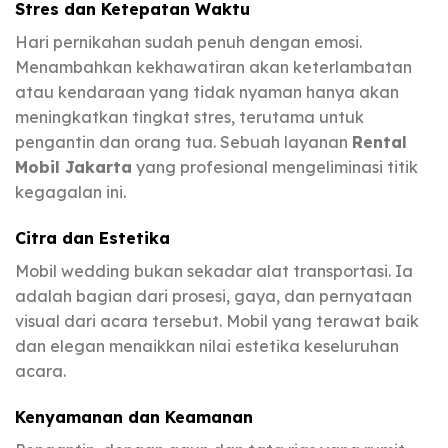
Stres dan Ketepatan Waktu
Hari pernikahan sudah penuh dengan emosi.
Menambahkan kekhawatiran akan keterlambatan
atau kendaraan yang tidak nyaman hanya akan
meningkatkan tingkat stres, terutama untuk
pengantin dan orang tua. Sebuah layanan
Rental
Mobil Jakarta
yang profesional mengeliminasi titik
kegagalan ini.
Citra dan Estetika
Mobil wedding bukan sekadar alat transportasi. Ia
adalah bagian dari prosesi, gaya, dan pernyataan
visual dari acara tersebut. Mobil yang terawat baik
dan elegan menaikkan nilai estetika keseluruhan
acara.
Kenyamanan dan Keamanan