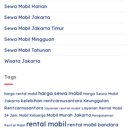
Sewa Mobil Harian
Sewa Mobil Jakarta
Sewa Mobil Jakarta Timur
Sewa Mobil Mingguan
Sewa Mobil Tahunan
Wisata Jakarta
Tags
harga sewa mobil
harga rental mobil
Harga Sewa Mobil
kelebihan rentcarnusantara
Keunggulan
Jakarta
Rentcarnusantara
Layanan Rental Mobil
layanan rental mobil
Mobil Murah Jakarta
24 Jam.
Mobil Keluarga
Pengalaman
rental mobil
rental mobil bandara
Rental Mobil