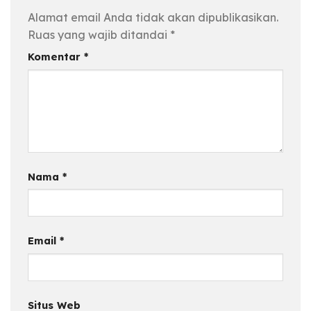
Alamat email Anda tidak akan dipublikasikan.
Ruas yang wajib ditandai
*
Komentar
*
Nama
*
Email
*
Situs Web