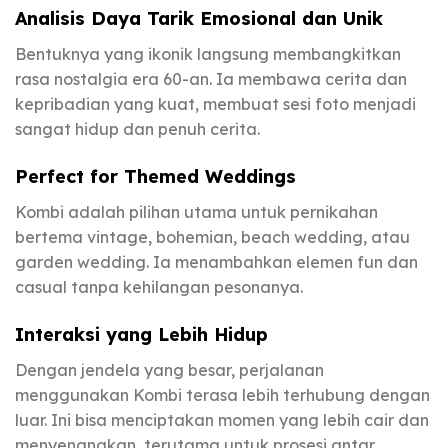
Analisis Daya Tarik Emosional dan Unik
Bentuknya yang ikonik langsung membangkitkan
rasa nostalgia era 60-an. Ia membawa cerita dan
kepribadian yang kuat, membuat sesi foto menjadi
sangat hidup dan penuh cerita.
Perfect for Themed Weddings
Kombi adalah pilihan utama untuk pernikahan
bertema vintage, bohemian, beach wedding, atau
garden wedding. Ia menambahkan elemen fun dan
casual tanpa kehilangan pesonanya.
Interaksi yang Lebih Hidup
Dengan jendela yang besar, perjalanan
menggunakan Kombi terasa lebih terhubung dengan
luar. Ini bisa menciptakan momen yang lebih cair dan
menyenangkan, terutama untuk prosesi antar