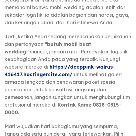
memahami bahwa mobil wedding adalah lebih dari
sekadar logistik; ia adalah bagian dari narasi, gaya,
dan kenangan abadi dari hari istimewa Anda.
Jadi, ketika Anda sedang merencanakan pernikahan
dan pertanyaan
“butuh mobil buat
wedding”
muncul, jangan ragu. Percayakan logistik
kebahagiaan Anda pada yang terbaik. Kunjungi
website mereka di
https://deeppink-walrus-
416417.hostingersite.com/
untuk melihat galeri
armada lengkap dan penawaran paket spesial
pernikahan. Untuk konsultasi langsung dan
pemesanan, jangan sungkan untuk menghubungi tim
profesional mereka di
Kontak Kami: 0818-0315-
0000
.
Mari wujudkan hari bahagiamu yang sempurna,
tanpa ada satu pun detail yang terlewatkan. Pilih