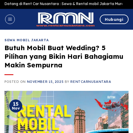
Skip
Rent Car Nusantara : Sewa & Rental mobil Jakarta Murah Harga Terjangkau, 
to
content
Hubungi
SEWA MOBIL JAKARTA
Butuh Mobil Buat Wedding? 5
Pilihan yang Bikin Hari Bahagiamu
Makin Sempurna
POSTED ON
NOVEMBER 15, 2025
BY
RENTCARNUSANTARA
15
Nov