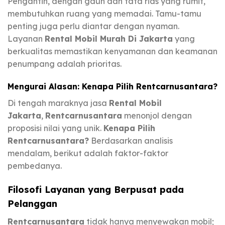
Pengantin, dengan gaun dan tata rias yang rumit,
membutuhkan ruang yang memadai. Tamu-tamu
penting juga perlu diantar dengan nyaman.
Layanan
Rental Mobil Murah Di Jakarta
yang
berkualitas memastikan kenyamanan dan keamanan
penumpang adalah prioritas.
Mengurai Alasan: Kenapa Pilih Rentcarnusantara?
Di tengah maraknya jasa
Rental Mobil
Jakarta
,
Rentcarnusantara
menonjol dengan
proposisi nilai yang unik.
Kenapa Pilih
Rentcarnusantara?
Berdasarkan analisis
mendalam, berikut adalah faktor-faktor
pembedanya.
Filosofi Layanan yang Berpusat pada
Pelanggan
Rentcarnusantara
tidak hanya menyewakan mobil;