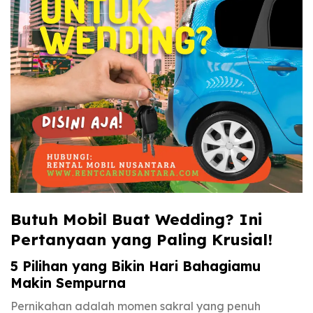
Butuh Mobil Buat Wedding? Ini
Pertanyaan yang Paling Krusial!
5 Pilihan yang Bikin Hari Bahagiamu
Makin Sempurna
Pernikahan adalah momen sakral yang penuh