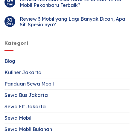
09
Jan
Mobil Pekanbaru Terbaik?
Review 3 Mobil yang Lagi Banyak Dicari, Apa
31
Des
Sih Spesialnya?
Kategori
Blog
Kuliner Jakarta
Panduan Sewa Mobil
Sewa Bus Jakarta
Sewa Elf Jakarta
Sewa Mobil
Sewa Mobil Bulanan