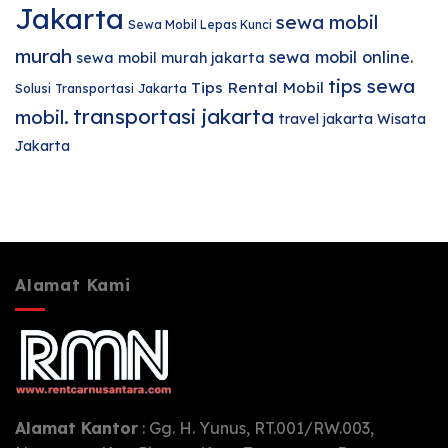
Jakarta
sewa mobil
Sewa Mobil Lepas Kunci
murah
sewa mobil online.
sewa mobil murah jakarta
tips sewa
Tips Rental Mobil
Solusi Transportasi Jakarta
transportasi jakarta
mobil.
travel jakarta
Wisata
Jakarta
Alamat Kami
Alamat Kantor
: Gg. H. Yunus, RT.001/RW.003,