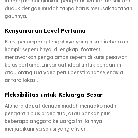
lapang memungkinkan pengantin wanita masuk dan
duduk dengan mudah tanpa harus merusak tatanan
gaunnya.
Kenyamanan Level Pertama
Kursi penumpang tengahnya yang bisa direbahkan
hampir sepenuhnya, dilengkapi footrest,
menawarkan pengalaman seperti di kursi pesawat
kelas pertama. Ini sangat ideal untuk pengantin
atau orang tua yang perlu beristirahat sejenak di
antara lokasi.
Fleksibilitas untuk Keluarga Besar
Alphard dapat dengan mudah mengakomodir
pengantin plus orang tua, atau bahkan plus
beberapa anggota keluarga inti lainnya,
menjadikannya solusi yang efisien.