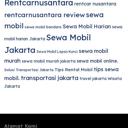
Rentcarnusantara
rentcar nusantara
sewa
rentcarnusantara review
mobil
Sewa Mobil Harian
sewa
sewa mobil bandara
Sewa Mobil
mobil harian Jakarta
Jakarta
sewa mobil
Sewa Mobil Lepas Kunci
murah
sewa mobil online.
sewa mobil murah jakarta
tips sewa
Tips Rental Mobil
Solusi Transportasi Jakarta
transportasi jakarta
mobil.
travel jakarta
Wisata
Jakarta
Alamat Kami