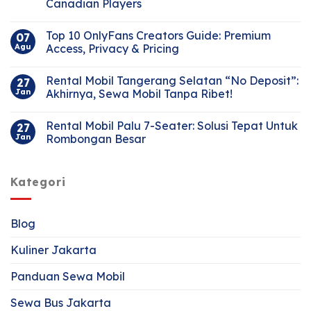
Canadian Players
Top 10 OnlyFans Creators Guide: Premium
07
Agu
Access, Privacy & Pricing
Rental Mobil Tangerang Selatan “No Deposit”:
27
Jan
Akhirnya, Sewa Mobil Tanpa Ribet!
Rental Mobil Palu 7-Seater: Solusi Tepat Untuk
27
Jan
Rombongan Besar
Kategori
Blog
Kuliner Jakarta
Panduan Sewa Mobil
Sewa Bus Jakarta