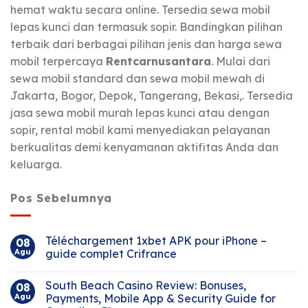
hemat waktu secara online. Tersedia sewa mobil
lepas kunci dan termasuk sopir. Bandingkan pilihan
terbaik dari berbagai pilihan jenis dan harga sewa
mobil terpercaya
Rentcarnusantara
. Mulai dari
sewa mobil standard dan sewa mobil mewah di
Jakarta, Bogor, Depok, Tangerang, Bekasi,. Tersedia
jasa sewa mobil murah lepas kunci atau dengan
sopir, rental mobil kami menyediakan pelayanan
berkualitas demi kenyamanan aktifitas Anda dan
keluarga.
Pos Sebelumnya
Téléchargement 1xbet APK pour iPhone –
08
Agu
guide complet Crifrance
South Beach Casino Review: Bonuses,
08
Agu
Payments, Mobile App & Security Guide for