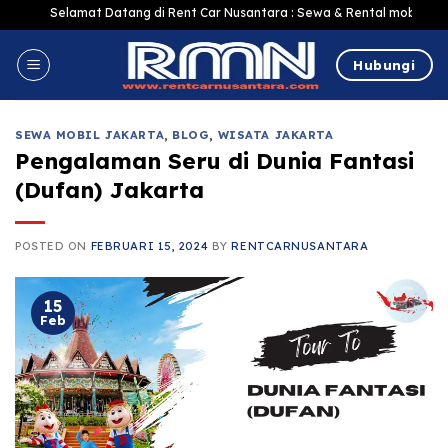
Skip
Selamat Datang di Rent Car Nusantara : Sewa & Rental mobil Jakarta Mu
to
content
Hubungi
SEWA MOBIL JAKARTA
,
BLOG
,
WISATA JAKARTA
Pengalaman Seru di Dunia Fantasi
(Dufan) Jakarta
POSTED ON
FEBRUARI 15, 2024
BY
RENTCARNUSANTARA
15
Feb