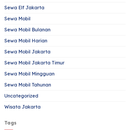
Sewa Elf Jakarta
Sewa Mobil
Sewa Mobil Bulanan
Sewa Mobil Harian
Sewa Mobil Jakarta
Sewa Mobil Jakarta Timur
Sewa Mobil Mingguan
Sewa Mobil Tahunan
Uncategorized
Wisata Jakarta
Tags