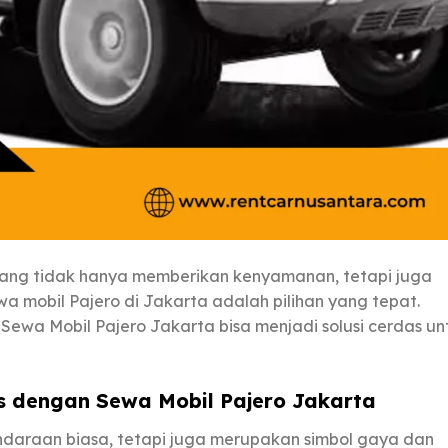
ang tidak hanya memberikan kenyamanan, tetapi juga
a mobil Pajero di Jakarta adalah pilihan yang tepat.
Sewa Mobil Pajero Jakarta bisa menjadi solusi cerdas un
 dengan Sewa Mobil Pajero Jakarta
ndaraan biasa, tetapi juga merupakan simbol gaya dan