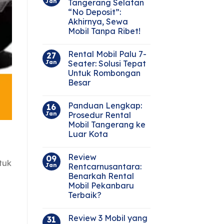
Jan
Tangerang Selatan
“No Deposit”:
Akhirnya, Sewa
Mobil Tanpa Ribet!
Rental Mobil Palu 7-
27
Jan
Seater: Solusi Tepat
Untuk Rombongan
Besar
Panduan Lengkap:
16
Jan
Prosedur Rental
Mobil Tangerang ke
Luar Kota
Review
09
tuk
Jan
Rentcarnusantara:
Benarkah Rental
Mobil Pekanbaru
Terbaik?
Review 3 Mobil yang
31