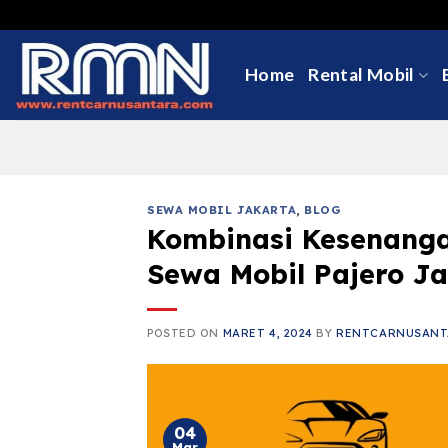
Skip
to
content
Home
Rental Mobil
SEWA MOBIL JAKARTA
,
BLOG
Kombinasi Kesenangan
Sewa Mobil Pajero J
POSTED ON
MARET 4, 2024
BY
RENTCARNUSANT
04
Mar