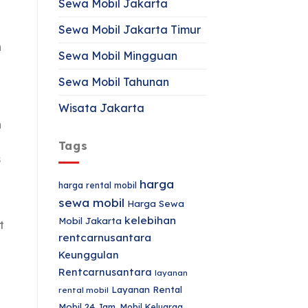
Sewa Mobil Jakarta
a
Sewa Mobil Jakarta Timur
n
h
Sewa Mobil Mingguan
Sewa Mobil Tahunan
Wisata Jakarta
n
Tags
s
harga
harga rental mobil
sewa mobil
Harga Sewa
kelebihan
Mobil Jakarta
t
rentcarnusantara
Keunggulan
Rentcarnusantara
layanan
Layanan Rental
rental mobil
Mobil 24 Jam.
Mobil Keluarga