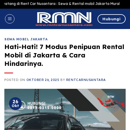
Skip
nt Car Nusantara : Sewa & Rental mobil Jakarta Murah Harga Terjangkau, Te
to
content
Hubungi
SEWA MOBIL JAKARTA
Hati-Hati! 7 Modus Penipuan Rental
Mobil di Jakarta & Cara
Hindarinya.
POSTED ON
OKTOBER 26, 2025
BY
RENTCARNUSANTARA
26
Okt