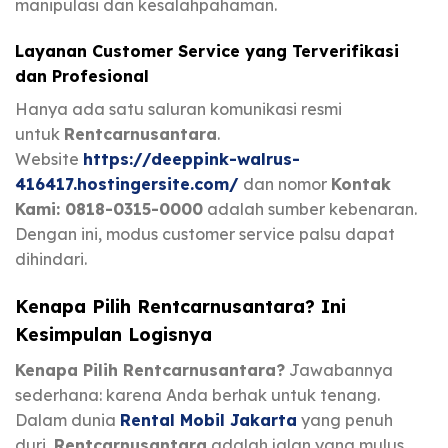
manipulasi dan kesalahpahaman.
Layanan Customer Service yang Terverifikasi
dan Profesional
Hanya ada satu saluran komunikasi resmi
untuk
Rentcarnusantara
.
Website
https://deeppink-walrus-
416417.hostingersite.com/
dan nomor
Kontak
Kami: 0818-0315-0000
adalah sumber kebenaran.
Dengan ini, modus customer service palsu dapat
dihindari.
Kenapa Pilih Rentcarnusantara? Ini
Kesimpulan Logisnya
Kenapa Pilih Rentcarnusantara?
Jawabannya
sederhana: karena Anda berhak untuk tenang.
Dalam dunia
Rental Mobil Jakarta
yang penuh
duri,
Rentcarnusantara
adalah jalan yang mulus