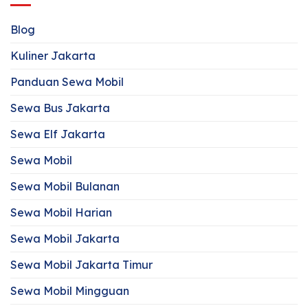
Blog
Kuliner Jakarta
Panduan Sewa Mobil
Sewa Bus Jakarta
Sewa Elf Jakarta
Sewa Mobil
Sewa Mobil Bulanan
Sewa Mobil Harian
Sewa Mobil Jakarta
Sewa Mobil Jakarta Timur
Sewa Mobil Mingguan