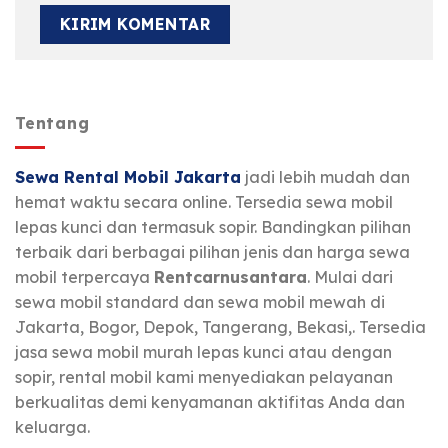
Tentang
Sewa Rental Mobil Jakarta
jadi lebih mudah dan
hemat waktu secara online. Tersedia sewa mobil
lepas kunci dan termasuk sopir. Bandingkan pilihan
terbaik dari berbagai pilihan jenis dan harga sewa
mobil terpercaya
Rentcarnusantara
. Mulai dari
sewa mobil standard dan sewa mobil mewah di
Jakarta, Bogor, Depok, Tangerang, Bekasi,. Tersedia
jasa sewa mobil murah lepas kunci atau dengan
sopir, rental mobil kami menyediakan pelayanan
berkualitas demi kenyamanan aktifitas Anda dan
keluarga.