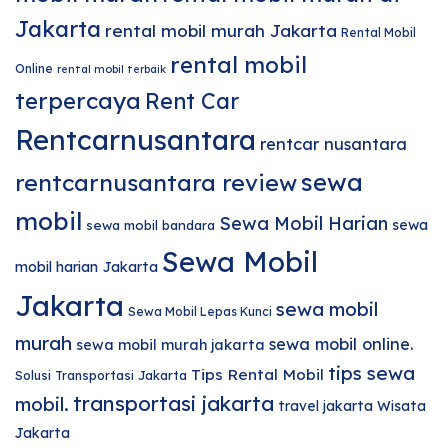
Jakarta
rental mobil murah Jakarta
Rental Mobil
rental mobil
Online
rental mobil terbaik
terpercaya
Rent Car
Rentcarnusantara
rentcar nusantara
sewa
rentcarnusantara review
mobil
Sewa Mobil Harian
sewa
sewa mobil bandara
Sewa Mobil
mobil harian Jakarta
Jakarta
sewa mobil
Sewa Mobil Lepas Kunci
murah
sewa mobil online.
sewa mobil murah jakarta
tips sewa
Tips Rental Mobil
Solusi Transportasi Jakarta
transportasi jakarta
mobil.
travel jakarta
Wisata
Jakarta