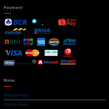
Payment
Menu
Privacy Policy
Kontak Kami