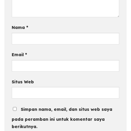
Nama
*
Email
*
Situs Web
Simpan nama, email, dan situs web saya
pada peramban ini untuk komentar saya
berikutnya.