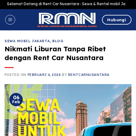
Skip
lamat Datang di Rent Car Nusantara : Sewa & Rental mobil Jakarta Murah Ha
to
content
Hubungi
SEWA MOBIL JAKARTA
,
BLOG
Nikmati Liburan Tanpa Ribet
dengan Rent Car Nusantara
POSTED ON
FEBRUARI 6, 2024
BY
RENTCARNUSANTARA
06
Feb