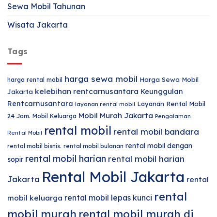
Sewa Mobil Tahunan
Wisata Jakarta
Tags
harga sewa mobil
harga rental mobil
Harga Sewa Mobil
kelebihan rentcarnusantara
Keunggulan
Jakarta
Rentcarnusantara
Layanan Rental Mobil
layanan rental mobil
Mobil Murah Jakarta
24 Jam.
Mobil Keluarga
Pengalaman
rental mobil
rental mobil bandara
Rental Mobil
rental mobil dengan
rental mobil bisnis.
rental mobil bulanan
rental mobil harian
rental mobil harian
sopir
Rental Mobil Jakarta
Jakarta
rental
rental
rental mobil lepas kunci
mobil keluarga
mobil murah
rental mobil murah di